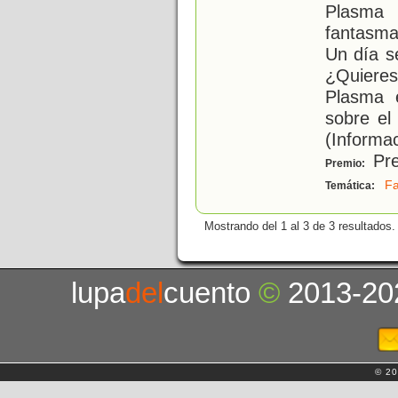
Plasma
fantasma
Un día se
¿Quieres
Plasma 
sobre el 
(Informa
Pre
Premio:
F
Temática:
Mostrando del 1 al 3 de 3 resultados.
lupa
del
cuento
©
2013-20
© 20