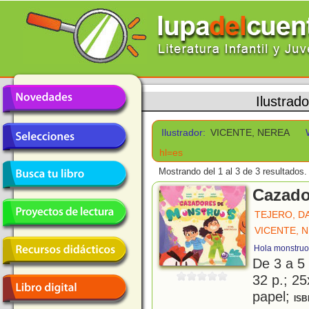
Ilustrad
Ilustrador:
VICENTE, NEREA
hl=es
Mostrando del 1 al 3 de 3 resultados.
Cazado
TEJERO, D
VICENTE, 
Hola monstruo
De 3 a 5
32 p.; 25
papel;
ISB