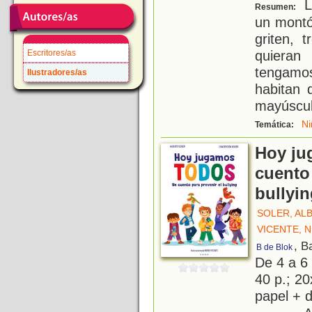
L
Resumen:
un montó
griten, 
quieran
Escritores/as
tengamo
Ilustradores/as
habitan 
mayúscula
Ni
Temática:
Hoy ju
cuento 
bullyi
SOLER, AL
VICENTE, 
, B
B de Blok
De 4 a 6
40 p.; 20
papel + d