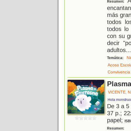
A 
Resumen:
encantan
más gran
todos lo
todos lo
con su g
decir "p
adultos
...
Ni
Temática:
Acoso Escol
Convivencia
Plasma
VICENTE, 
Hola monstruo
De 3 a 5
37 p.; 22
papel;
ISB
¡
Resumen: