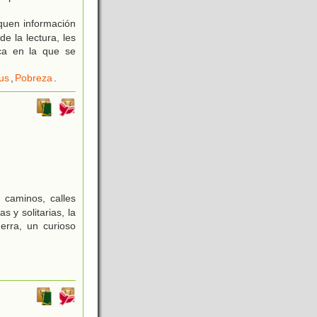
quen información
e la lectura, les
ca en la que se
us
,
Pobreza
.
 caminos, calles
s y solitarias, la
erra, un curioso