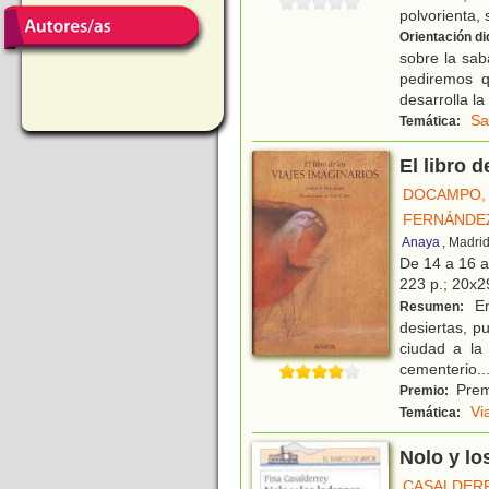
polvorienta, 
Orientación di
sobre la sab
pediremos q
desarrolla la
Sa
Temática:
El libro 
DOCAMPO, 
FERNÁNDEZ
Anaya
, Madri
De 14 a 16 
223 p.; 20x29
En
Resumen:
desiertas, pu
ciudad a la
cementerio
..
Premi
Premio:
Vi
Temática:
Nolo y lo
CASALDERR