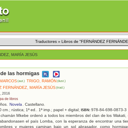
Traductores
»
Libros de "FERNÁNDEZ FERNÁNDE
DEZ, MARÍA JESÚS
 de las hormigas
 MARCOS
TRIGO, RAMÓN
(aut.)
(ilust.)
 FERNÁNDEZ, MARÍA JESÚS
(trad.)
d, 2016
pa de libros
años.
Novela
. Castellano.
 cm.; rústica; 1ª ed.. 1ª imp.; papel + digital;
978-84-698-0873-3
ISBN:
 chamán Mkebe ordenó a todos los miembros del clan de los Wakati, d
abandonasen el país Lomba, con la esperanza de encontrar una tie
ombres y mujeres caminan bajo un sol abrasador, como hormiga