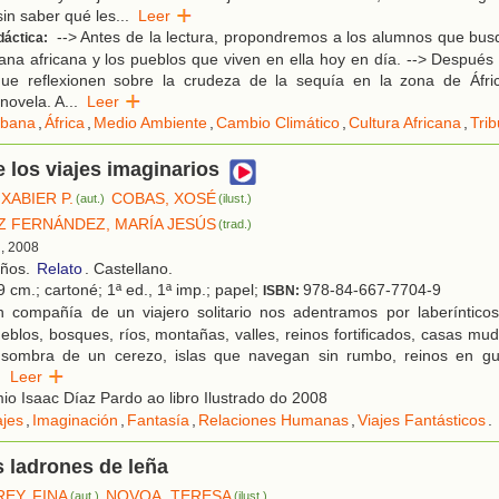
sin saber qué les
...
Leer
--> Antes de la lectura, propondremos a los alumnos que bus
dáctica:
ana africana y los pueblos que viven en ella hoy en día. --> Después d
ue reflexionen sobre la crudeza de la sequía en la zona de Áfri
 novela. A
...
Leer
bana
,
África
,
Medio Ambiente
,
Cambio Climático
,
Cultura Africana
,
Trib
de los viajes imaginarios
XABIER P.
COBAS, XOSÉ
(aut.)
(ilust.)
 FERNÁNDEZ, MARÍA JESÚS
(trad.)
d, 2008
años.
Relato
. Castellano.
 cm.; cartoné; 1ª ed., 1ª imp.; papel;
978-84-667-7704-9
ISBN:
 compañía de un viajero solitario nos adentramos por laberínticos
eblos, bosques, ríos, montañas, valles, reinos fortificados, casas muda
 sombra de un cerezo, islas que navegan sin rumbo, reinos en gu
.
Leer
o Isaac Díaz Pardo ao libro Ilustrado do 2008
ajes
,
Imaginación
,
Fantasía
,
Relaciones Humanas
,
Viajes Fantásticos
.
s ladrones de leña
EY, FINA
NOVOA, TERESA
(aut.)
(ilust.)