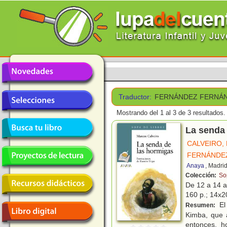
Traductor:
FERNÁNDEZ FERNÁN
Mostrando del 1 al 3 de 3 resultados.
La senda
CALVEIRO,
FERNÁNDEZ
Anaya
, Madri
Colección:
So
De 12 a 14 
160 p.; 14x20
El
Resumen:
Kimba, que 
entonces, h