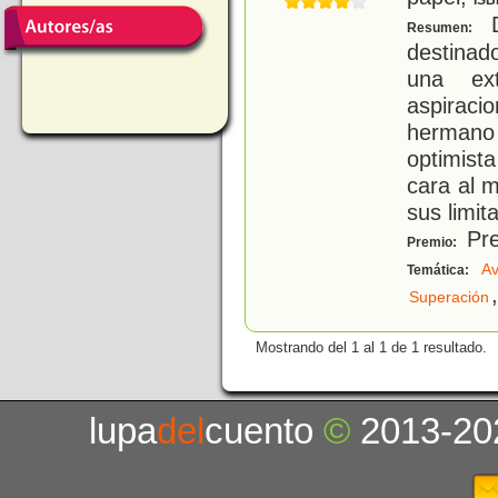
ISB
D
Resumen:
destinad
una ex
aspiracio
herman
optimista
cara al m
sus limit
Pre
Premio:
Av
Temática:
,
Superación
Mostrando del 1 al 1 de 1 resultado.
lupa
del
cuento
©
2013-20