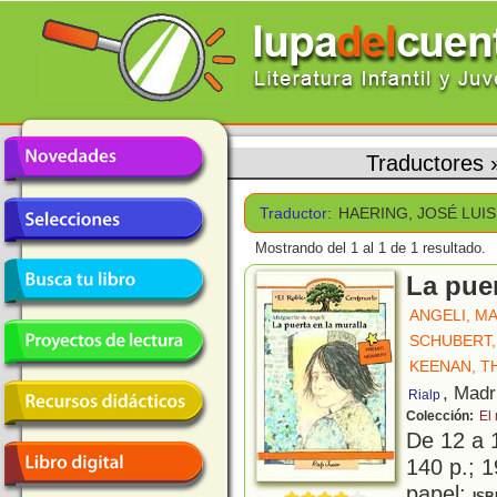
Traductores
Traductor:
HAERING, JOSÉ LUIS
Mostrando del 1 al 1 de 1 resultado.
La puer
ANGELI, M
SCHUBERT,
KEENAN, T
, Madr
Rialp
Colección:
El
De 12 a 
140 p.; 1
papel;