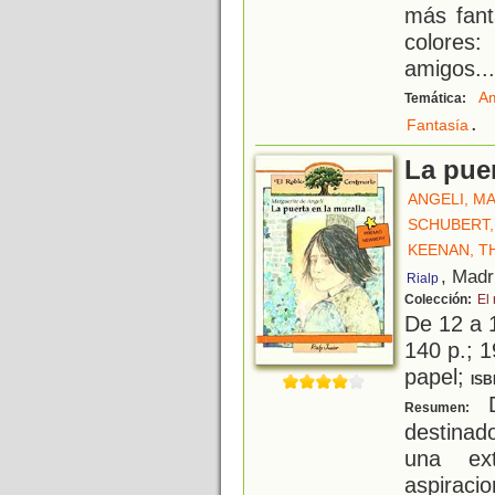
más fant
colores
amigos...
Am
Temática:
.
Fantasía
La puer
ANGELI, M
SCHUBERT,
KEENAN, T
, Madr
Rialp
Colección:
El
De 12 a 
140 p.; 1
papel;
ISB
D
Resumen:
destinad
una ex
aspiracio