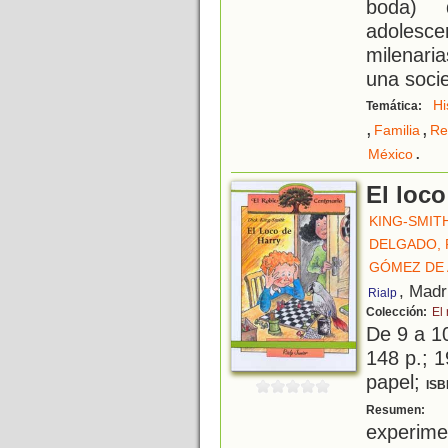
boda) 
adolesce
milenari
una soci
Hi
Temática:
,
,
Familia
Re
.
México
El loco
KING-SMITH
DELGADO, 
GÓMEZ DE
, Madr
Rialp
Colección:
El
De 9 a 1
148 p.; 1
papel;
ISB
E
Resumen:
experime