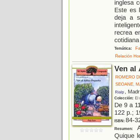
inglesa c
Este es 
deja a s
intelige
recrea e
cotidiana
Fa
Temática:
Relación Ho
Ven al
ROMERO D
SEOANE, M
, Madr
Rialp
Colección:
El
De 9 a 1
122 p.; 1
84-3
ISBN:
A
Resumen:
Quique le