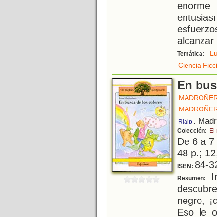
enorme
entusias
esfuerz
alcanzar 
L
Temática:
Ciencia Ficc
En bus
MADROÑER
MADROÑER
, Madr
Rialp
Colección:
El
De 6 a 7
48 p.; 12
84-3
ISBN:
Im
Resumen:
descubr
negro, ¡
Eso le o