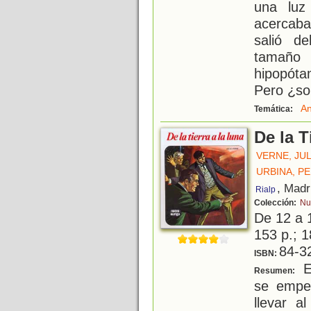
una luz
acercaba
salió d
tamaño
hipopóta
Pero ¿so
An
Temática:
De la T
VERNE, JU
URBINA, P
, Madr
Rialp
Colección:
Nu
De 12 a 
153 p.; 1
84-3
ISBN:
El
Resumen:
se empe
llevar 