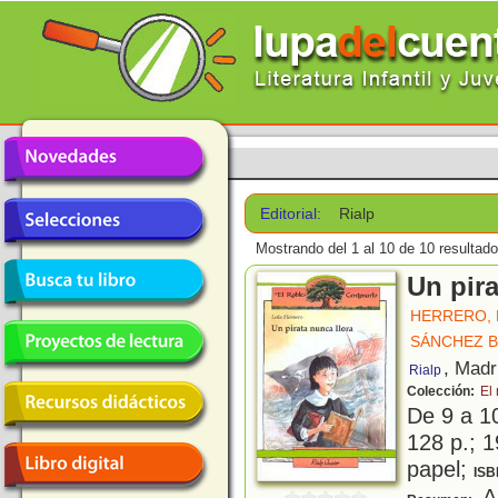
Editorial:
Rialp
Mostrando del 1 al 10 de 10 resultado
Un pira
HERRERO, 
SÁNCHEZ 
, Madr
Rialp
Colección:
El
De 9 a 1
128 p.; 1
papel;
ISB
A 