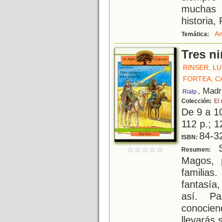
muchas 
historia,
Am
Temática:
Tres ni
RINSER, LU
FORTEA, C
, Madr
Rialp
Colección:
El
De 9 a 1
112 p.; 1
84-3
ISBN:
S
Resumen:
Magos, 
familias
fantasía
así. Pa
conocien
llevarás 