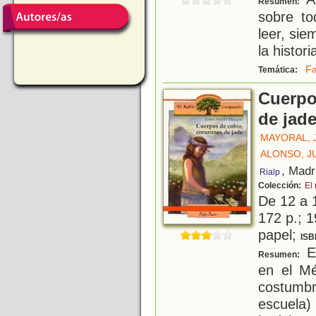
Resumen:
sobre to
leer, si
la histor
Fa
Temática:
Cuerpo
de jad
MAYORAL, 
ALONSO, J
, Madr
Rialp
Colección:
El
De 12 a 
172 p.; 1
papel;
ISB
Es
Resumen:
en el M
costumb
escuela)