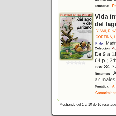
R
Temática:
Vida ín
del lag
D´AMI, RIN
CORTINA, 
, Madr
Rialp
Colección:
Vi
De 9 a 1
64 p.; 24
84-3
ISBN:
A
Resumen:
animales 
An
Temática:
Conocimient
Mostrando del 1 al 10 de 10 resultado