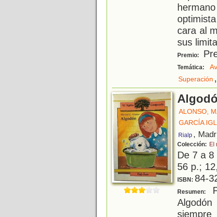
herman
optimista
cara al m
sus limit
Pre
Premio:
Av
Temática:
,
Superación
Algod
ALONSO, M
GARCÍA IG
, Madr
Rialp
Colección:
El
De 7 a 8
56 p.; 12
84-3
ISBN:
P
Resumen:
Algodó
siempre