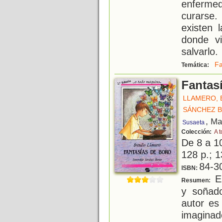
enferme
curarse.
existen 
donde v
salvarlo.
Fa
Temática:
Fantas
LLAMERO, 
SÁNCHEZ 
, Ma
Susaeta
Colección:
A 
De 8 a 1
128 p.; 1
84-3
ISBN:
El
Resumen:
y soñado
autor es 
imaginad