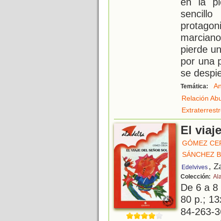
en la p
sencill
protagon
marciano
pierde un
por una 
se despie
An
Temática:
Relación Ab
Extraterrest
El viaj
GÓMEZ CE
SÁNCHEZ 
, Z
Edelvives
Colección:
Al
De 6 a 8
80 p.; 13
84-263-3