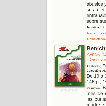
abuelos 
sus nie
entrañab
sobre su
Ab
Temática:
Narradores 
Relación Ab
Beniche
GARCIA I 
SÁNCHEZ 
, Z
Edelvives
Colección:
Al
De 10 a 
146 p.; 1
Be
Resumen:
mes de e
las burl
madre s