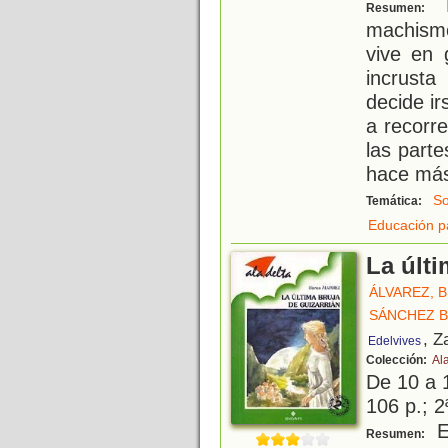
E
Resumen:
machism
vive en 
incrusta
decide ir
a recorre
las part
hace má
So
Temática:
Educación p
La últi
ÁLVAREZ, 
SÁNCHEZ 
, Z
Edelvives
Colección:
Al
De 10 a 
106 p.; 2
El
Resumen: