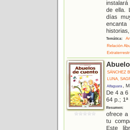
instalar
de ella.
días muy
encanta
historias
An
Temática:
Relación Ab
Extraterrest
Abuelo
SÁNCHEZ 
LUNA, SAG
, M
Alfaguara
De 4 a 6
64 p.; 1ª
¡
Resumen:
ofrece a 
tu compa
Este li