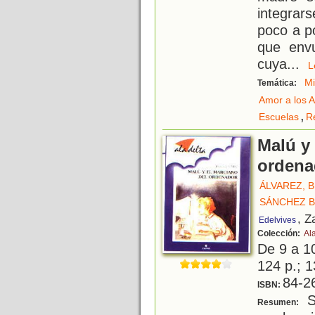
integrar
poco a p
que env
cuya
...
Mi
Temática:
Amor a los 
,
Escuelas
R
Malú y 
ordena
ÁLVAREZ, 
SÁNCHEZ 
, Z
Edelvives
Colección:
Ala
De 9 a 1
124 p.; 1
84-2
ISBN:
S
Resumen: