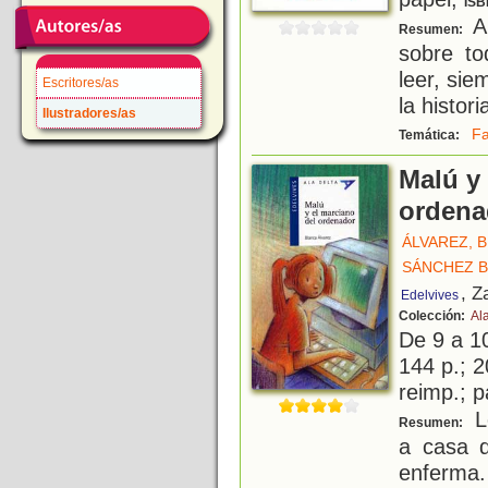
ISB
A 
Resumen:
sobre to
leer, si
Escritores/as
la histor
Ilustradores/as
Fa
Temática:
Malú y 
ordena
ÁLVAREZ, 
SÁNCHEZ 
, Z
Edelvives
Colección:
Ala
De 9 a 1
144 p.; 2
reimp.; 
Lo
Resumen:
a casa 
enferma