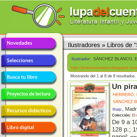
Ilustradores
»
Libros d
Ilustrador:
SÁNCHEZ BLANCO, 
http://artesmerwatys.blogspot.co
Mostrando del 1 al 8 de 8 resultados.
Un pira
HERRERO, 
SÁNCHEZ 
, Madr
Rialp
Colección:
El
De 9 a 1
128 p.; 1
papel;