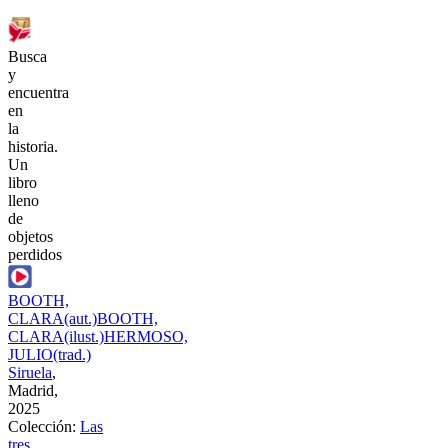
Busca
y
encuentra
en
la
historia.
Un
libro
lleno
de
objetos
perdidos
BOOTH,
CLARA
(aut.)
BOOTH,
CLARA
(ilust.)
HERMOSO,
JULIO
(trad.)
Siruela
,
Madrid,
2025
Colección:
Las
tres