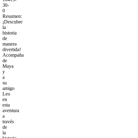
30-
0
Resumen:
¡Descubre
la
historia
de
manera
divertida!
Acompaña
de
Maya
y
a
su
amigo
Leo
en
esta
aventura
a
través
de
la