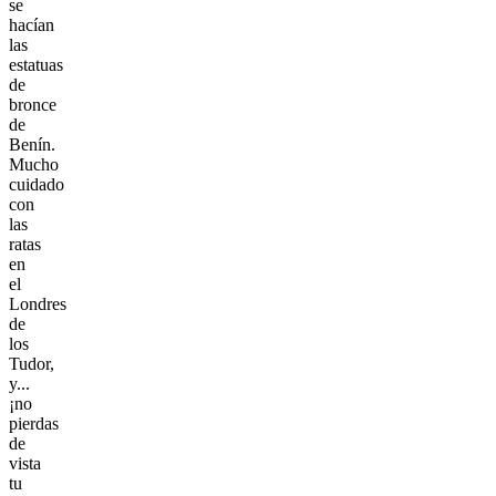
se
hacían
las
estatuas
de
bronce
de
Benín.
Mucho
cuidado
con
las
ratas
en
el
Londres
de
los
Tudor,
y...
¡no
pierdas
de
vista
tu