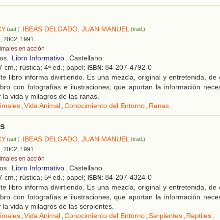
CY
IBEAS DELGADO, JUAN MANUEL
(aut.)
(trad.)
d, 2002, 1991
imales en acción
ños.
Libro Informativo
. Castellano.
7 cm.; rústica; 4ª ed.; papel;
84-207-4792-0
ISBN:
e libro informa divirtiendo. Es una mezcla, original y entretenida, d
ibro con fotografías e ilustraciones, que aportan la información neces
 la vida y milagros de las ranas.
imales
,
Vida Animal
,
Conocimiento del Entorno
,
Ranas
.
es
CY
IBEAS DELGADO, JUAN MANUEL
(aut.)
(trad.)
d, 2002, 1991
imales en acción
ños.
Libro Informativo
. Castellano.
7 cm.; rústica; 5ª ed.; papel;
84-207-4324-0
ISBN:
e libro informa divirtiendo. Es una mezcla, original y entretenida, d
ibro con fotografías e ilustraciones, que aportan la información neces
la vida y milagros de las serpientes.
imales
,
Vida Animal
,
Conocimiento del Entorno
,
Serpientes
,
Reptiles
.