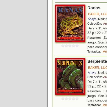
Ranas
BAKER, LU
Anaya
, Madri
Colección:
An
De 7 a 11 a
32 p.; 22 x 2
Est
Resumen:
juego. Son l
para conocer
An
Temática:
Serpient
BAKER, LU
Anaya
, Madri
Colección:
An
De 7 a 11 a
32 p.; 22 x 2
Est
Resumen:
juego. Son l
para conocer 
An
Temática: