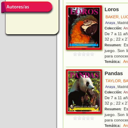
Loros
BAKER, LU
Anaya
, Madri
Colección:
An
De 7 a 11 a
32 p.; 22 x 2
Est
Resumen:
juego. Son l
para conocer 
An
Temática:
Pandas
TAYLOR, B
Anaya
, Madri
Colección:
An
De 7 a 11 a
32 p.; 22 x 2
Est
Resumen:
juego. Son l
para conocer
An
Temática: