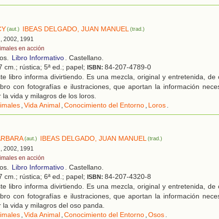
CY
IBEAS DELGADO, JUAN MANUEL
(aut.)
(trad.)
d, 2002, 1991
imales en acción
ños.
Libro Informativo
. Castellano.
7 cm.; rústica; 5ª ed.; papel;
84-207-4789-0
ISBN:
e libro informa divirtiendo. Es una mezcla, original y entretenida, d
ibro con fotografías e ilustraciones, que aportan la información neces
la vida y milagros de los loros.
imales
,
Vida Animal
,
Conocimiento del Entorno
,
Loros
.
ARBARA
IBEAS DELGADO, JUAN MANUEL
(aut.)
(trad.)
d, 2002, 1991
imales en acción
ños.
Libro Informativo
. Castellano.
7 cm.; rústica; 6ª ed.; papel;
84-207-4320-8
ISBN:
e libro informa divirtiendo. Es una mezcla, original y entretenida, d
ibro con fotografías e ilustraciones, que aportan la información neces
 la vida y milagros del oso panda.
imales
,
Vida Animal
,
Conocimiento del Entorno
,
Osos
.