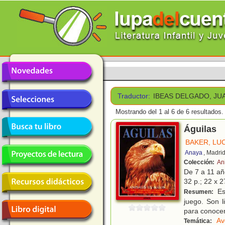
Traductor:
IBEAS DELGADO, JU
Mostrando del 1 al 6 de 6 resultados.
Águilas
BAKER, LU
Anaya
, Madri
Colección:
An
De 7 a 11 a
32 p.; 22 x 2
Est
Resumen:
juego. Son l
para conocer 
Av
Temática: