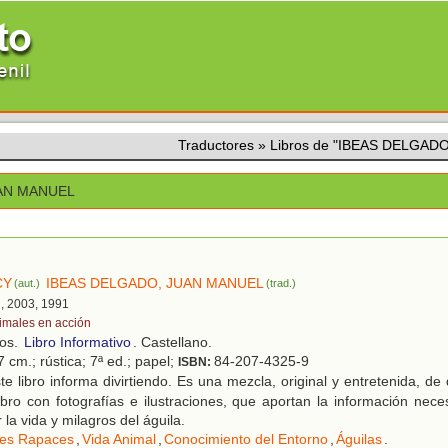
Traductores
»
Libros de "IBEAS DELGAD
AN MANUEL
CY
IBEAS DELGADO, JUAN MANUEL
(aut.)
(trad.)
d, 2003, 1991
imales en acción
ños.
Libro Informativo
. Castellano.
7 cm.; rústica; 7ª ed.; papel;
84-207-4325-9
ISBN:
e libro informa divirtiendo. Es una mezcla, original y entretenida, d
ibro con fotografías e ilustraciones, que aportan la información neces
la vida y milagros del águila.
es Rapaces
,
Vida Animal
,
Conocimiento del Entorno
,
Águilas
.