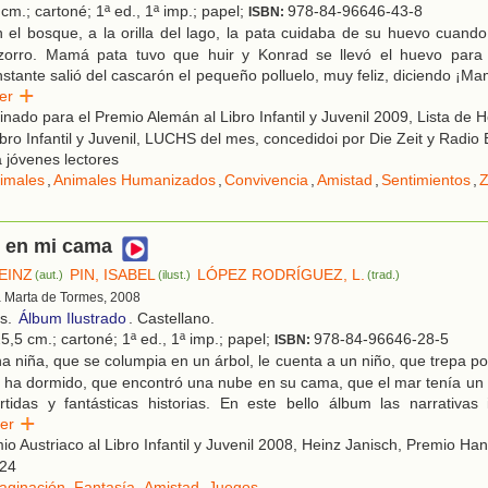
cm.; cartoné; 1ª ed., 1ª imp.; papel;
978-84-96646-43-8
ISBN:
el bosque, a la orilla del lago, la pata cuidaba de su huevo cuando
zorro. Mamá pata tuvo que huir y Konrad se llevó el huevo para 
instante salió del cascarón el pequeño polluelo, muy feliz, diciendo ¡M
eer
ado para el Premio Alemán al Libro Infantil y Juvenil 2009, Lista de 
Libro Infantil y Juvenil, LUCHS del mes, concedidoi por Die Zeit y Radi
 jóvenes lectores
imales
,
Animales Humanizados
,
Convivencia
,
Amistad
,
Sentimientos
,
Z
 en mi cama
EINZ
PIN, ISABEL
LÓPEZ RODRÍGUEZ, L.
(aut.)
(ilust.)
(trad.)
a Marta de Tormes, 2008
os.
Álbum Ilustrado
. Castellano.
5,5 cm.; cartoné; 1ª ed., 1ª imp.; papel;
978-84-96646-28-5
ISBN:
 niña, que se columpia en un árbol, le cuenta a un niño, que trepa p
 ha dormido, que encontró una nube en su cama, que el mar tenía un 
rtidas y fantásticas historias. En este bello álbum las narrativas 
eer
o Austriaco al Libro Infantil y Juvenil 2008, Heinz Janisch, Premio Han
024
aginación
,
Fantasía
,
Amistad
,
Juegos
.