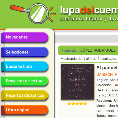
Traductor:
LÓPEZ RODRÍGUEZ, 
Mostrando del 1 al 4 de 4 resultados.
El pañuel
JANISCH, H
Lóguez
, Sant
Colección:
Ro
De 6 a 8 añ
32 p.; 16x17,
Un
Resumen:
viento, dos h
campanas, 
ilustraciones