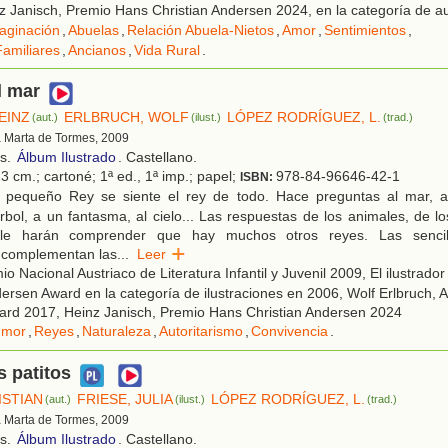
 Janisch, Premio Hans Christian Andersen 2024, en la categoría de a
aginación
,
Abuelas
,
Relación Abuela-Nietos
,
Amor
,
Sentimientos
,
amiliares
,
Ancianos
,
Vida Rural
.
l mar
EINZ
ERLBRUCH, WOLF
LÓPEZ RODRÍGUEZ, L.
(aut.)
(ilust.)
(trad.)
a Marta de Tormes, 2009
os.
Álbum Ilustrado
. Castellano.
3 cm.; cartoné; 1ª ed., 1ª imp.; papel;
978-84-96646-42-1
ISBN:
 pequeño Rey se siente el rey de todo. Hace preguntas al mar, a
rbol, a un fantasma, al cielo... Las respuestas de los animales, de lo
, le harán comprender que hay muchos otros reyes. Las sencil
s complementan las
...
Leer
o Nacional Austriaco de Literatura Infantil y Juvenil 2009, El ilustrad
dersen Award en la categoría de ilustraciones en 2006, Wolf Erlbruch, A
rd 2017, Heinz Janisch, Premio Hans Christian Andersen 2024
umor
,
Reyes
,
Naturaleza
,
Autoritarismo
,
Convivencia
.
 patitos
ISTIAN
FRIESE, JULIA
LÓPEZ RODRÍGUEZ, L.
(aut.)
(ilust.)
(trad.)
a Marta de Tormes, 2009
os.
Álbum Ilustrado
. Castellano.