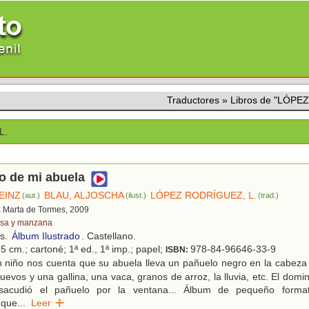
Traductores
»
Libros de "LÓPE
L.
o de mi abuela
EINZ
BLAU, ALJOSCHA
LÓPEZ RODRÍGUEZ, L.
(aut.)
(ilust.)
(trad.)
a Marta de Tormes, 2009
sa y manzana
os.
Álbum Ilustrado
. Castellano.
5 cm.; cartoné; 1ª ed., 1ª imp.; papel;
978-84-96646-33-9
ISBN:
 niño nos cuenta que su abuela lleva un pañuelo negro en la cabeza
uevos y una gallina, una vaca, granos de arroz, la lluvia, etc. El domi
sacudió el pañuelo por la ventana... Álbum de pequeño format
 que
...
Leer