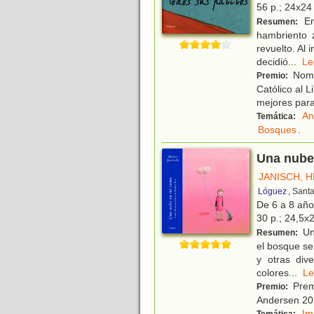
56 p.; 24x24 
En 
Resumen:
hambriento 
revuelto. Al 
decidió
...
L
Nomin
Premio:
Católico al 
mejores para
An
Temática:
Bosques
.
Una nube
JANISCH, H
Lóguez
, Sant
De 6 a 8 añ
30 p.; 24,5x2
Una
Resumen:
el bosque se
y otras dive
colores
...
L
Premi
Premio:
Andersen 2
Im