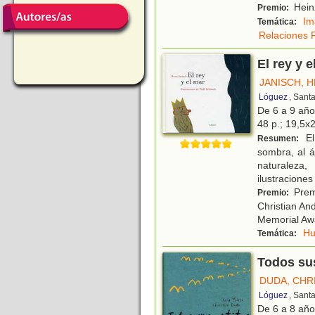
Heinz
Premio:
Im
Temática:
Relaciones F
El rey y e
JANISCH, H
Lóguez
, Sant
De 6 a 9 añ
48 p.; 19,5x2
El
Resumen:
sombra, al á
naturaleza
ilustracione
Premi
Premio:
Christian An
Memorial Awa
H
Temática:
Todos sus
DUDA, CHR
Lóguez
, Sant
De 6 a 8 añ