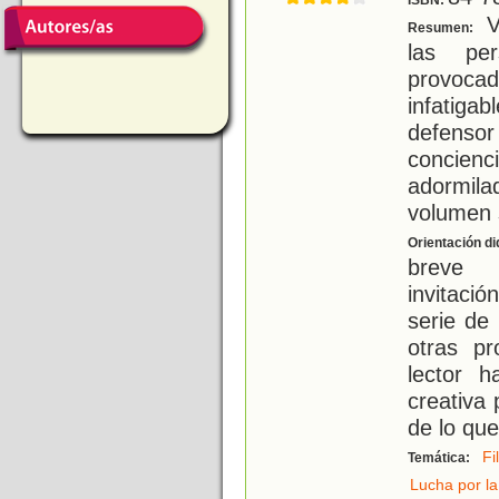
ISBN:
V
Resumen:
las per
provocad
infatig
defensor
concien
adormila
volumen 
Orientación di
breve 
invitació
serie de
otras p
lector h
creativa
de lo que
Fi
Temática:
Lucha por la