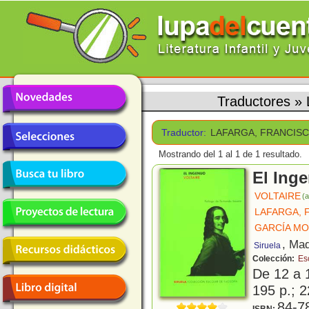
Traductores
»
Traductor:
LAFARGA, FRANCIS
Mostrando del 1 al 1 de 1 resultado.
El Ing
VOLTAIRE
(a
LAFARGA, 
GARCÍA MO
, Mad
Siruela
Colección:
Esc
De 12 a 
195 p.; 2
84-7