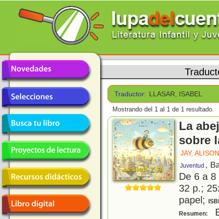
Traduct
Traductor:
LLASAR, ISABEL
Mostrando del 1 al 1 de 1 resultado.
La abej
sobre 
JAY, ALISO
, B
Juventud
De 6 a 8
32 p.; 25
papel;
ISB
E
Resumen: