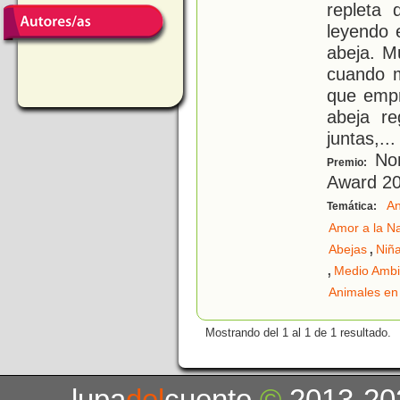
repleta 
leyendo 
abeja. M
cuando m
que empr
abeja r
juntas,
...
Nom
Premio:
Award 2
An
Temática:
Amor a la N
,
Abejas
Niñ
,
Medio Ambi
Animales en 
Mostrando del 1 al 1 de 1 resultado.
lupa
del
cuento
©
2013-20