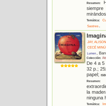
H
Resumen:
siempre
mirándose
Cu
Temática:
.
Sastres
Imagina
JAY, ALISO
CECÉ MIN
, Bar
Lumen
Colección:
Ál
De 4 a 5
32 p.; 25
papel;
ISB
E
Resumen:
extraord
la mader
ninguna h
Im
Temática: