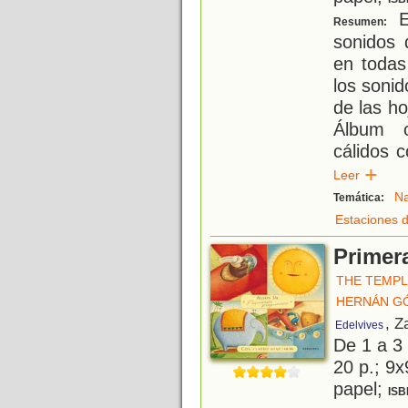
E
Resumen:
sonidos 
en todas
los sonid
de las ho
Álbum c
cálidos c
Leer
Na
Temática:
Estaciones d
Primer
THE TEMP
HERNÁN G
, Z
Edelvives
De 1 a 3
20 p.; 9x
papel;
ISB