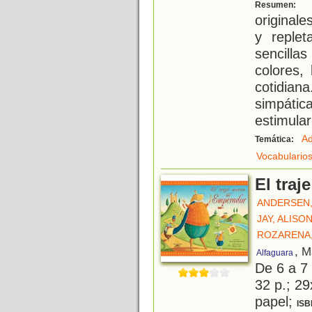
C
Resumen:
originale
y reple
sencill
colores,
cotidia
simpáti
estimular
Ad
Temática:
Vocabulario
El tra
ANDERSEN,
JAY, ALISO
ROZARENA,
, M
Alfaguara
De 6 a 7
32 p.; 29
papel;
ISB