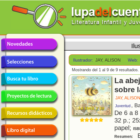
Ilu
Ilustrador:
JAY, ALISON
Web:
Mostrando del 1 al 9 de 9 resultados.
La abej
sobre 
JAY, ALISO
, B
Juventud
De 6 a 8
32 p.; 25
papel;
ISB
E
Resumen: