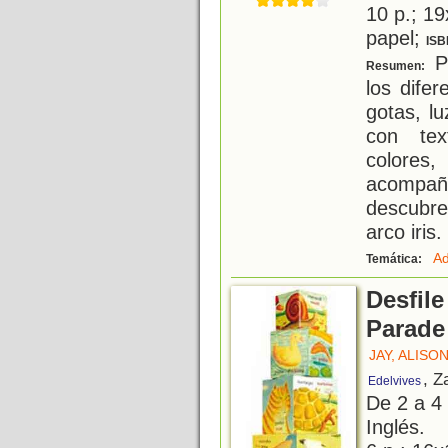
10 p.; 19
papel;
ISB
P
Resumen:
los dife
gotas, lu
con tex
colores
acompa
descubre
arco iris.
Ad
Temática:
Desfil
Parade
JAY, ALISO
, Z
Edelvives
De 2 a 4
Inglés.