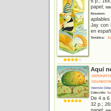
6 p.; 16x
papel;
ISB
C
Resumen:
apilable
Jay con 
en españo
J
Temática:
Aquí n
GERSHATOR
OGUNKOYA
Intermón Oxfa
Colección:
Su
De 4 a 6
32 p.; 26
papel;
ISB