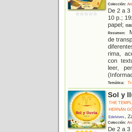
Colección:
Arc
De 2 a 3
10 p.; 19
papel;
ISB
M
Resumen:
de transp
diferent
rima, ac
con text
leer, p
(Informac
Tr
Temática:
Sol y l
THE TEMP
HERNÁN G
, Z
Edelvives
Colección:
Arc
De 2 a 3