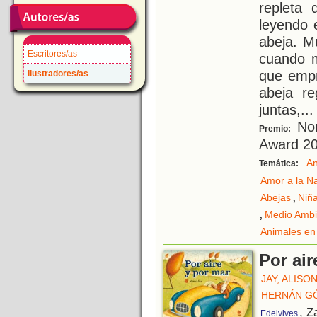
repleta 
leyendo 
abeja. M
Escritores/as
cuando m
que empr
Ilustradores/as
abeja r
juntas,
...
Nom
Premio:
Award 2
An
Temática:
Amor a la N
,
Abejas
Niñ
,
Medio Ambi
Animales en 
Por air
JAY, ALISO
HERNÁN G
, Z
Edelvives