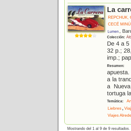
La carr
REPCHUK, 
CECÉ MIN
, Bar
Lumen
Colección:
Ál
De 4 a 5
32 p.; 28
imp.; pa
L
Resumen:
apuesta. 
a la tran
a Nueva
tortuga l
An
Temática:
,
Liebres
Via
Viajes Alre
Mostrando del 1 al 9 de 9 resultados.