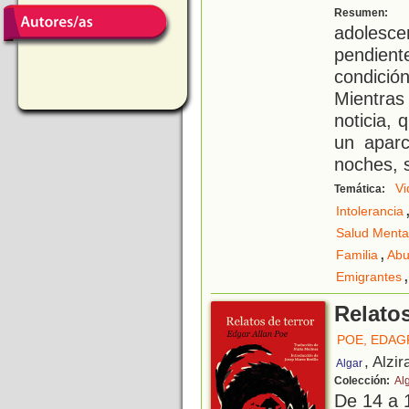
E
Resumen:
adolesc
pendie
condici
Mientra
noticia, 
un aparc
noches, s
Vi
Temática:
Intolerancia
Salud Menta
,
Familia
Abu
,
Emigrantes
Relatos
POE, EDAG
, Alzir
Algar
Colección:
Al
De 14 a 