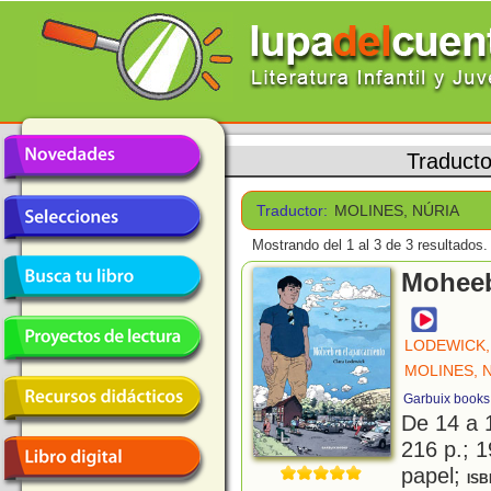
Traduct
Traductor:
MOLINES, NÚRIA
Mostrando del 1 al 3 de 3 resultados.
Moheeb
LODEWICK,
MOLINES, 
Garbuix books
De 14 a 
216 p.; 1
papel;
ISB