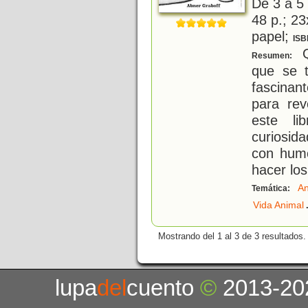
De 3 a 5
48 p.; 23
papel;
ISB
Q
Resumen:
que se t
fascina
para rev
este li
curiosid
con humo
hacer los
An
Temática:
Vida Animal
Mostrando del 1 al 3 de 3 resultados.
lupa
del
cuento
©
2013-20