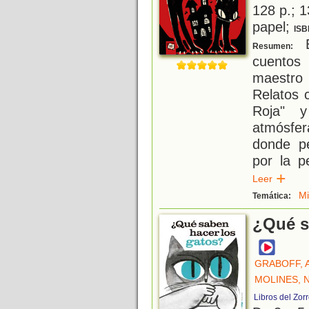
128 p.; 1
papel;
ISB
E
Resumen:
cuento
maestro 
Relatos 
Roja" 
atmósfe
donde p
por la pe
Leer
M
Temática:
¿Qué s
GRABOFF, 
MOLINES, 
Libros del Zor