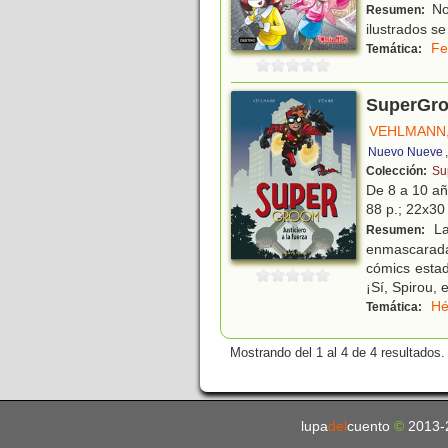
Nos
Resumen:
ilustrados se
Fe
Temática:
SuperGroo
VEHLMANN,
Nuevo Nueve
Colección:
Su
De 8 a 10 a
88 p.; 22x30 
La
Resumen:
enmascarada
cómics estad
¡Sí, Spirou, e
Hé
Temática:
Mostrando del 1 al 4 de 4 resultados.
lupa
del
cuento
©
2013-