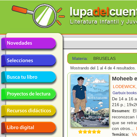
Materia:
BRUSELAS
Mostrando del 1 al 4 de 4 resultados.
Moheeb e
LODEWICK,
Garbuix books
De 14 a 16 
216 p.; 19x26
El
Resumen:
reconozcan l
que se retra
con otros
...
Vi
Temática: