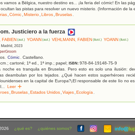
 vamos a Bélgica, nuestro destino es... ¡la feria del cómic! En las pág
 ocultan las pistas para resolver un nuevo misterio. (Información de la e
rias
,
Cómic
,
Misterio
,
Libros
,
Bruselas
.
m. Justiciero a la fuerza
 FABIEN
YOANN
VEHLMANN, FABIEN
YOANN
(aut.)
(aut.)
(ilust.)
(ilust.)
, Madrid, 2023
perGroom
ños.
Cómic
. Castellano.
cm.; cartoné; 1ª ed., 1ª imp.; papel;
978-84-19148-75-9
ISBN:
 noche es tranquila en Bruselas. Pero esto es solo una ilusión: de
s deambulan por los tejados. ¿Qué hacen estos superhéroes recié
ounidenses en la capital de Europa?¡El responsable de este lío no es
l
...
Leer
roes
,
Bruselas
,
Estados Unidos
,
Viajes
,
Ecología
.
2026
¿qué es?
¿quiénes somos?