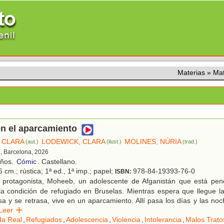
Materias
»
Ma
n el aparcamiento
 CLARA
LODEWICK, CLARA
MOLINES, NÚRIA
(aut.)
(ilust.)
(trad.)
, Barcelona, 2026
años.
Cómic
. Castellano.
 cm.; rústica; 1ª ed., 1ª imp.; papel;
978-84-19393-76-0
ISBN:
 protagonista, Moheeb, un adolescente de Afganistán que está pen
a condición de refugiado en Bruselas. Mientras espera que llegue la
sa y se retrasa, vive en un aparcamiento. Allí pasa los días y las noc
Leer
da Real
,
Refugiados
,
Adolescencia
,
Violencia
,
Intolerancia
,
Malos Trato