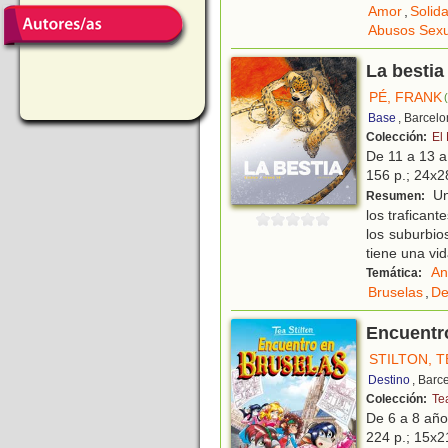
Amor
,
Solid
Abusos Sexu
La bestia
PÉ, FRANK
Base
, Barcel
Colección:
El
De 11 a 13 
156 p.; 24x28
Un
Resumen:
los trafican
los suburbio
tiene una vi
An
Temática:
Bruselas
,
De
Encuentr
STILTON, T
Destino
, Barc
Colección:
Tea
De 6 a 8 añ
224 p.; 15x21