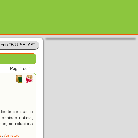
teria "BRUSELAS"
Pág. 1 de 1.
diente de que le
 ansiada noticia,
hes, se relaciona
s
,
Amistad
,