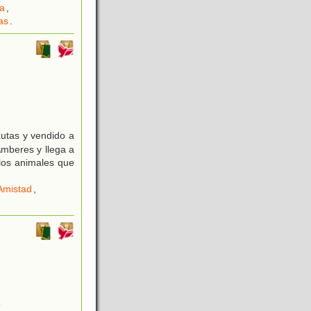
ia
,
as
.
autas y vendido a
Amberes y llega a
 los animales que
Amistad
,
8