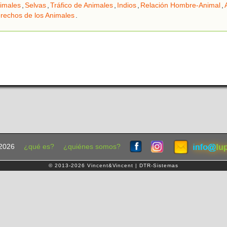
imales
,
Selvas
,
Tráfico de Animales
,
Indios
,
Relación Hombre-Animal
,
rechos de los Animales
.
2026
¿qué es?
¿quiénes somos?
© 2013-2026 Vincent&Vincent | DTR-Sistemas