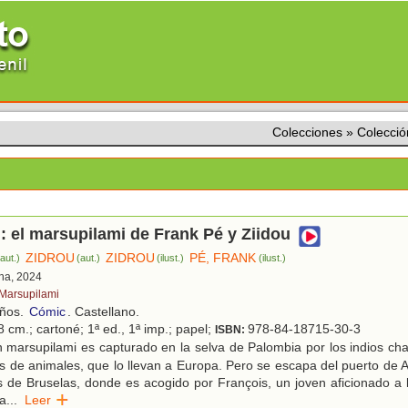
Colecciones
»
Colecció
 : el marsupilami de Frank Pé y Ziidou
ZIDROU
ZIDROU
PÉ, FRANK
(aut.)
(aut.)
(ilust.)
(ilust.)
ona, 2024
 Marsupilami
años.
Cómic
. Castellano.
 cm.; cartoné; 1ª ed., 1ª imp.; papel;
978-84-18715-30-3
ISBN:
 marsupilami es capturado en la selva de Palombia por los indios ch
tes de animales, que lo llevan a Europa. Pero se escapa del puerto de 
s de Bruselas, donde es acogido por François, un joven aficionado a
da
...
Leer