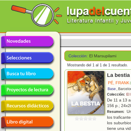
Colección:
El Marsupilami
Mostrando del 1 al 1 de 1 resultado.
La bestia
PÉ, FRANK
Base
, Barcel
Colección:
El
De 11 a 13 
156 p.; 24x28
Un
Resumen:
los trafican
los suburbio
tiene una vi