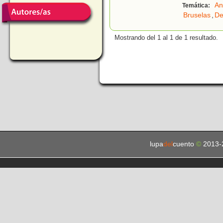
An
Temática:
Bruselas
,
De
Mostrando del 1 al 1 de 1 resultado.
lupa
del
cuento
©
2013-