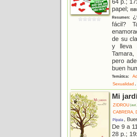
64 p.; 17
papel;
ISB
¿Q
Resumen:
fácil? 
enamorad
de su cl
y lleva
Tamara, 
pero ade
buen hum
Ad
Temática:
.
Sexualidad
Mi jard
ZIDROU
(aut.
CABRERA, 
, Bue
Pípala
De 9 a 1
28 p.; 19