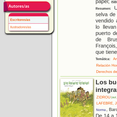
papel;
ISB
U
Resumen:
selva de
vendido 
Escritores/as
lo llev
Ilustradores/as
puerto d
de Bru
François,
que tiene
An
Temática:
Relación Ho
Derechos de
Los bu
integra
ZIDROU
(aut.
LAFEBRE, 
, Bar
Norma
De 14 a 