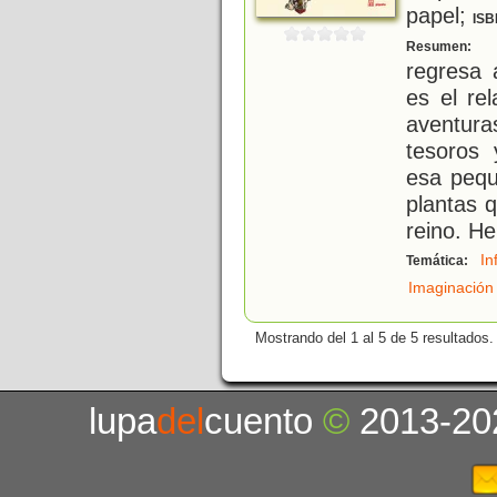
papel;
ISB
¿
Resumen:
regresa 
es el re
aventur
tesoros 
esa pequ
plantas 
reino. H
In
Temática:
Imaginación
Mostrando del 1 al 5 de 5 resultados.
lupa
del
cuento
©
2013-20