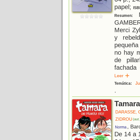
papel;
ISB
M
Resumen:
GAMBER
Merci Zy
y rebel
pequeña 
no hay m
de pill
fachada 
Leer
Ju
Temática:
.
Tamara,
DARASSE, 
ZIDROU
(aut.
, Bar
Norma
De 14 a 