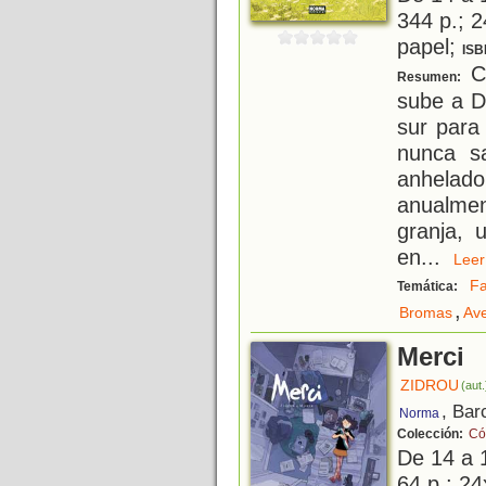
344 p.; 2
papel;
ISB
Ca
Resumen:
sube a D
sur para
nunca s
anhelad
anualmen
granja, 
en
...
Le
Fa
Temática:
,
Bromas
Av
Merci
ZIDROU
(aut.
, Bar
Norma
Colección:
Có
De 14 a 
64 p.; 24