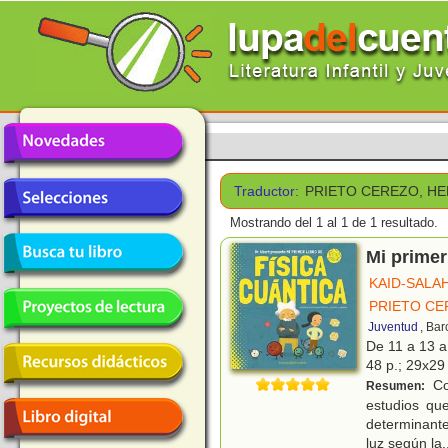
Traductor:
PRIETO CEREZO, H
Mostrando del 1 al 1 de 1 resultado.
Mi primer
KAID-SALA
PRIETO CE
Juventud
, Ba
De 11 a 13 
48 p.; 29x29
Con
Resumen:
estudios que
determinante
luz según la
.