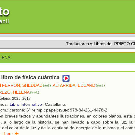
Traductores
»
Libros de "PRIETO 
ELENA
 libro de física cuántica
H FERRÓN, SHEDDAD
ALTARRIBA, EDUARD
(aut.)
(ilust.)
REZO, HELENA
(trad.)
rcelona, 2025, 2017
años.
Libro Informativo
. Castellano.
 cm.; cartoné; 6ª reimp.; papel;
978-84-261-4478-2
ISBN:
 breves textos y abundantes ilustraciones, en colores planos, esta 
, a lo largo de la historia, se han llevado a cabo sobre la luz, la
 del color de la luz y de la cantidad de energía de la misma y el com
..
Leer