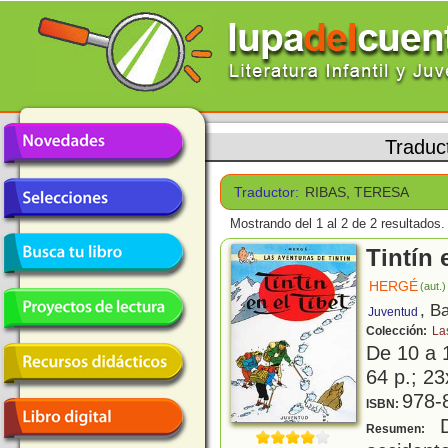
Traduc
Traductor:
RIBAS, TERESA
Mostrando del 1 al 2 de 2 resultados.
Tintín 
HERGÉ
(aut.)
, B
Juventud
Colección:
La
De 10 a 
64 p.; 23
978-
ISBN:
D
Resumen: