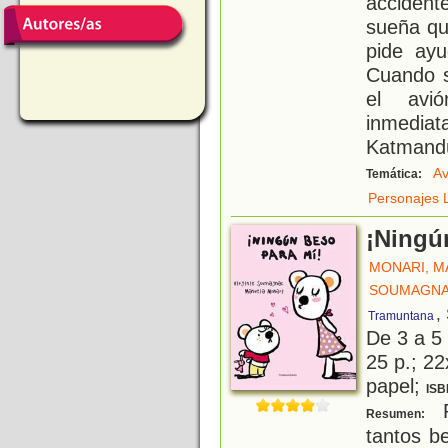
acciden
sueña qu
pide ayu
Cuando s
el avió
inmedia
Katmand
Av
Temática:
Personajes L
¡Ningú
MONARI, M
SOUMAGNAC
,
Tramuntana
De 3 a 5
25 p.; 22
papel;
ISB
P
Resumen:
tantos b