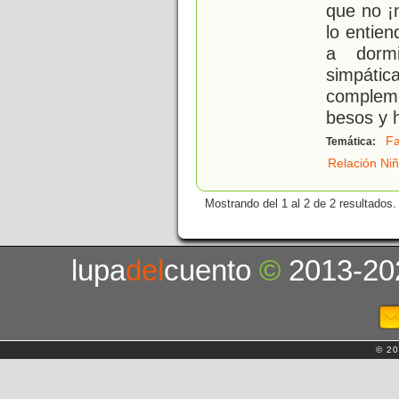
que no ¡
lo entien
a dormi
simpát
complem
besos y h
Fa
Temática:
Relación Niñ
Mostrando del 1 al 2 de 2 resultados.
lupa
del
cuento
©
2013-20
© 20