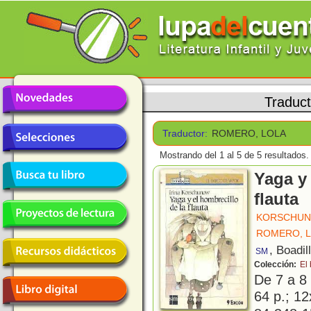
Traduc
Traductor:
ROMERO, LOLA
Mostrando del 1 al 5 de 5 resultados.
Yaga y 
flauta
KORSCHUNO
ROMERO, 
, Boadil
SM
Colección:
El
De 7 a 8
64 p.; 12