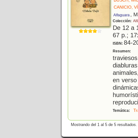
BUSCH, WI
CANICIO, 
, M
Alfaguara
Colección:
Al
De 12 a 
67 p.; 17
84-2
ISBN:
M
Resumen:
travieso
diablura
animales
en verso
dinámica
humorís
reproduc
Tr
Temática:
Mostrando del 1 al 5 de 5 resultados.