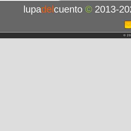
lupa
del
cuento
©
2013-20
© 20