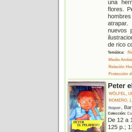
una her
flores. 
hombres
atrapar
nuevos 
ilustraci
de rico c
Re
Temática:
Medio Ambi
Relación Ho
Protección d
Peter e
WÖLFEL, U
ROMERO, 
, Ba
Noguer
Colección:
Cu
De 12 a 
125 p.; 1