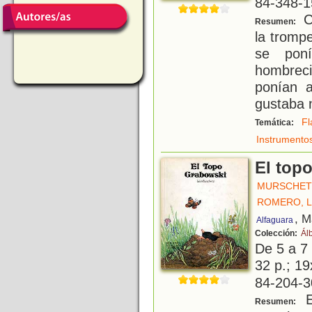
84-348-1
C
Resumen:
la tromp
se poní
hombreci
ponían a
gustaba n
Fl
Temática:
Instrumento
El top
MURSCHETZ
ROMERO, 
, M
Alfaguara
Colección:
Ál
De 5 a 7
32 p.; 19
84-204-3
El
Resumen: