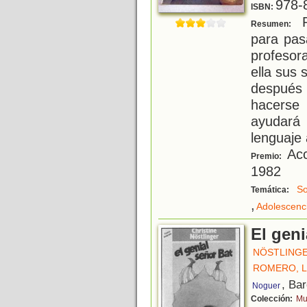
978-
ISBN:
P
Resumen:
para pas
profesora
ella sus 
después
hacerse 
ayudará
lenguaje 
Acc
Premio:
1982
So
Temática:
,
Adolescenc
El geni
NÖSTLINGE
ROMERO, 
, Ba
Noguer
Colección:
Mu