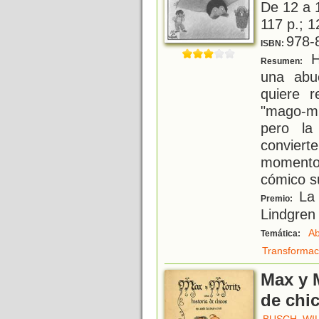
De 12 a 
117 p.; 1
978-
ISBN:
Hi
Resumen:
una abu
quiere r
"mago-mu
pero la
conviert
momento
cómico s
La 
Premio:
Lindgren
Ab
Temática:
Transformac
Max y M
de chic