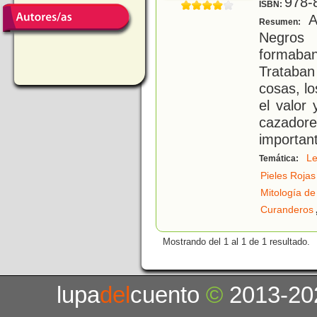
978-
ISBN:
Al
Resumen:
Negros 
formaba
Trataban
cosas, l
el valor
cazadore
importan
L
Temática:
Pieles Rojas
Mitología de
Curanderos
Mostrando del 1 al 1 de 1 resultado.
lupa
del
cuento
©
2013-20