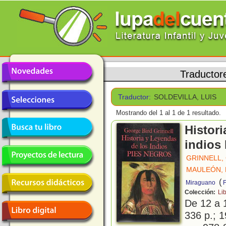
Traductor
Traductor:
SOLDEVILLA, LUIS
Mostrando del 1 al 1 de 1 resultado.
Histori
indios
GRINNELL,
MAULEÓN, 
(
Miraguano
F
Colección:
Li
De 12 a 
336 p.; 1