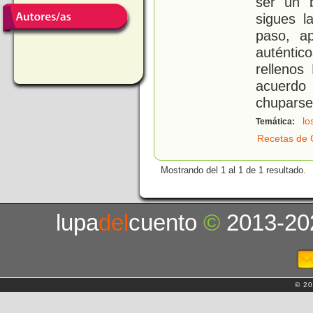
ser un 
sigues l
paso, a
auténtic
rellenos
acuerdo 
chuparse
lo
Temática:
Recetas de 
Mostrando del 1 al 1 de 1 resultado.
lupa
del
cuento
©
2013-20
© 20