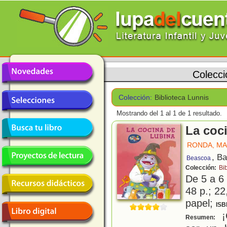
Colecc
Colección:
Biblioteca Lunnis
Mostrando del 1 al 1 de 1 resultado.
La coc
RONDA, M
, B
Beascoa
Colección:
Bi
De 5 a 6
48 p.; 22
papel;
ISB
¡C
Resumen: