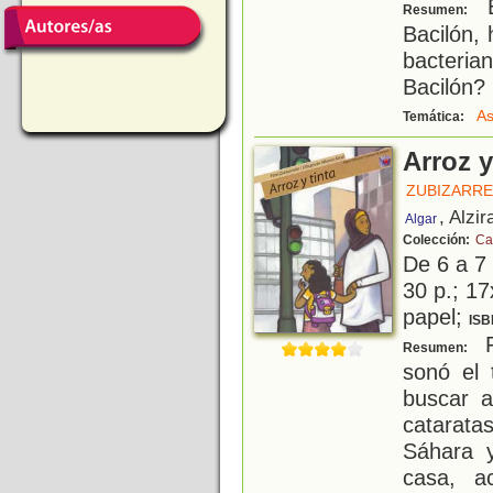
E
Resumen:
Bacilón,
bacteria
Bacilón?
A
Temática:
Arroz y
ZUBIZARRET
, Alzir
Algar
Colección:
Ca
De 6 a 7
30 p.; 17
papel;
ISB
F
Resumen:
sonó el 
buscar a
catarata
Sáhara 
casa, a