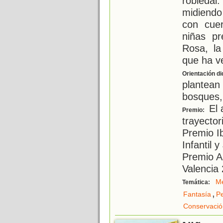
robleda
midiendo
con cue
niñas p
Rosa, la
que ha v
Orientación di
plantea
bosques, 
El 
Premio:
trayector
Premio I
Infantil 
Premio A
Valencia 
Me
Temática:
,
Fantasía
Pe
Conservació