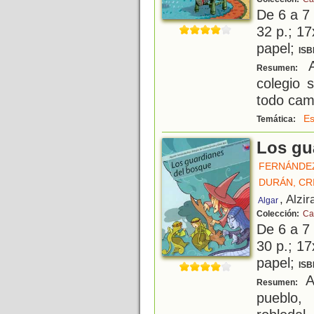
De 6 a 7
32 p.; 17
papel;
ISB
A
Resumen:
colegio 
todo camb
Es
Temática:
Los gu
FERNÁNDEZ
DURÁN, CR
, Alzir
Algar
Colección:
Ca
De 6 a 7
30 p.; 17
papel;
ISB
An
Resumen:
pueblo,