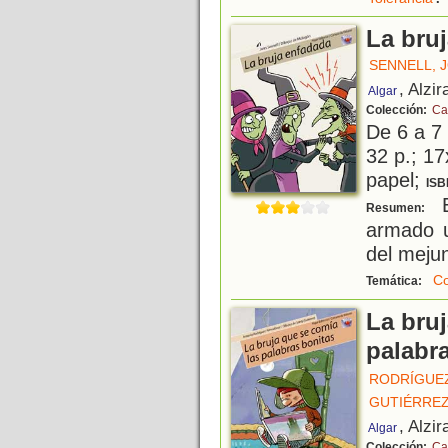
La bru
SENNELL, 
, Alzir
Algar
Colección:
Ca
De 6 a 7
32 p.; 17
papel;
ISB
E
Resumen:
armado u
del mejun
C
Temática:
La bru
palabr
RODRÍGUE
GUTIÉRREZ
, Alzir
Algar
Colección:
Ca