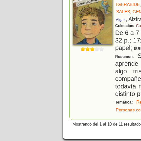
IGERABIDE
SALES, GE
, Alzir
Algar
Colección:
Ca
De 6 a 7
32 p.; 17
papel;
ISB
Se
Resumen:
aprende 
algo tr
compañe
todavía 
distinto p
Re
Temática:
Personas co
Mostrando del 1 al 10 de 11 resultado