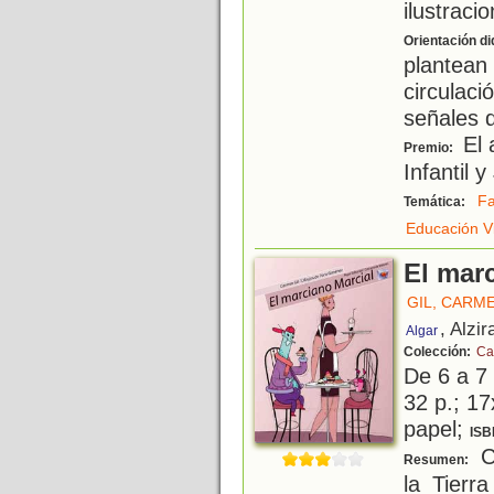
ilustraci
Orientación di
plantea
circulaci
señales d
El 
Premio:
Infantil 
Fa
Temática:
Educación Vi
El mar
GIL, CARM
, Alzir
Algar
Colección:
Ca
De 6 a 7
32 p.; 17
papel;
ISB
Cu
Resumen:
la Tierr