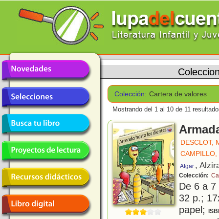
Coleccio
Colección:
Cartera de valores
Mostrando del 1 al 10 de 11 resultado
Armada
DESCLOT, 
CAMPILLO,
, Alzir
Algar
Colección:
Ca
De 6 a 7
32 p.; 17
papel;
ISB