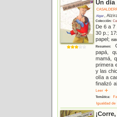
Un día
CASALDERR
, Alzir
Algar
Colección:
Ca
De 6 a 7
30 p.; 17
papel;
ISB
C
Resumen:
papá, q
mamá, qu
primera 
y las chi
olía a ca
finalizó 
Leer
Fa
Temática:
Igualdad de
¡Corre,