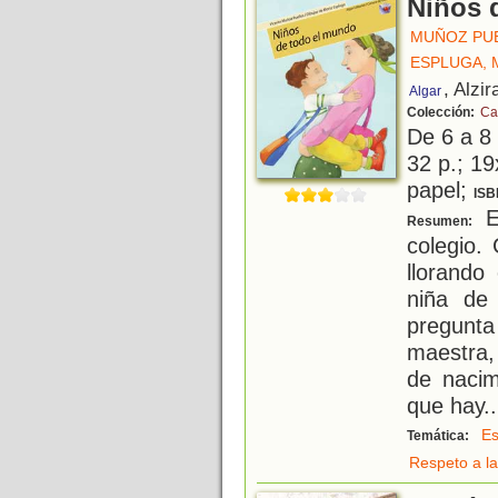
Niños 
MUÑOZ PUE
ESPLUGA, 
, Alzir
Algar
Colección:
Ca
De 6 a 8
32 p.; 19
papel;
ISB
Es
Resumen:
colegio
llorando
niña de 
pregunta
maestra,
de nacim
que hay
..
Es
Temática:
Respeto a la