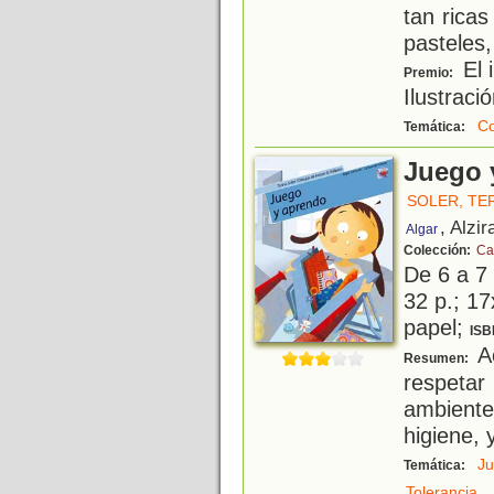
tan rica
pasteles,
El 
Premio:
Ilustraci
C
Temática:
Juego 
SOLER, TE
, Alzir
Algar
Colección:
Ca
De 6 a 7
32 p.; 17
papel;
ISB
Ac
Resumen:
respetar
ambien
higiene,
J
Temática:
.
Tolerancia