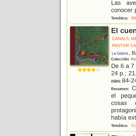
Las ave
conocer 
M
Temática:
El cuen
CANALS, M
PASTOR CA
, B
La Galera
Colección:
Po
De 6 a 7
24 p.; 21
84-2
ISBN:
Cu
Resumen:
el pequ
cosas 
protagoni
había ext
Cu
Temática: