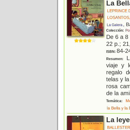
La Bell
LEPRINCE 
LOSANTOS,
, B
La Galera
Colección:
Po
De 6 a 8
22 p.; 21
84-2
ISBN:
La
Resumen:
viaje y 
regalo 
telas y l
rosa cam
de la ami
Mo
Temática:
la Bella y la
La leye
BALLESTER