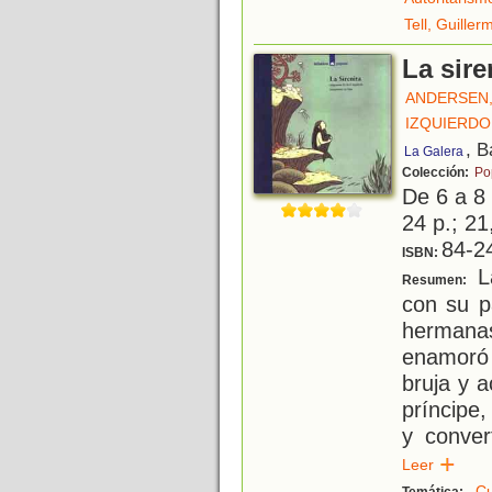
Tell, Guiller
La sire
ANDERSEN,
IZQUIERDO
, B
La Galera
Colección:
Po
De 6 a 8
24 p.; 21
84-2
ISBN:
La
Resumen:
con su p
hermanas
enamoró 
bruja y 
príncipe
y conver
Leer
Cu