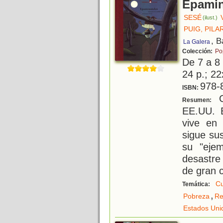
Epami
SESÉ
(ilust.)
PUIG, PILA
, B
La Galera
Colección:
Po
De 7 a 8
24 p.; 22
978-
ISBN:
C
Resumen:
EE.UU. 
vive en
sigue sus
su "ejem
desastre
de gran 
Cu
Temática:
,
Pobreza
Re
Estados Uni