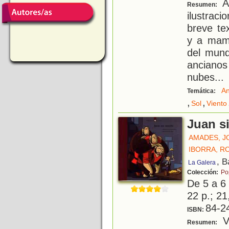
A 
Resumen:
ilustrac
breve te
y a mamá
del mund
ancianos
nubes...
An
Temática:
,
,
Sol
Viento
Juan s
AMADES, J
IBORRA, R
, B
La Galera
Colección:
Po
De 5 a 6
22 p.; 21
84-2
ISBN:
V
Resumen: