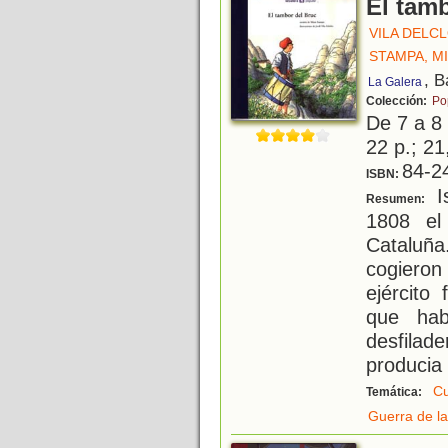
El tam
VILA DELCL
STAMPA, M
, B
La Galera
Colección:
Po
De 7 a 8
22 p.; 21
84-2
ISBN:
I
Resumen:
1808 el
Cataluñ
cogieron
ejército
que hab
desfilad
producia 
Cu
Temática:
Guerra de l