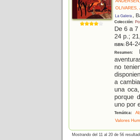
ANDERSEN,
OLIVARES, 
, B
La Galera
Colección:
Po
De 6 a 7
24 p.; 21
84-2
ISBN:
E
Resumen:
aventura
no tenie
disponie
a cambia
una oca,
porque d
uno por e
Ab
Temática:
Valores Hu
Mostrando del 11 al 20 de 56 resultad