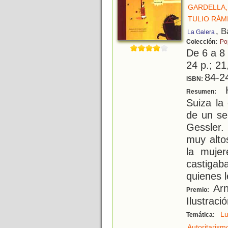
GARDELLA,
TULIO RÁM
, B
La Galera
Colección:
Po
De 6 a 8
24 p.; 21
84-2
ISBN:
H
Resumen:
Suiza la
de un se
Gessler
muy alto
la muje
castiga
quienes l
Arn
Premio:
Ilustraci
Lu
Temática:
Autoritarism