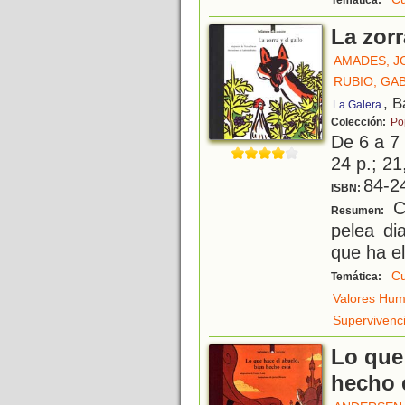
Temática:
La zorr
AMADES, J
RUBIO, GA
, B
La Galera
Colección:
Po
De 6 a 7
24 p.; 21
84-2
ISBN:
Cu
Resumen:
pelea di
que ha e
Cu
Temática:
Valores Hu
Supervivenc
Lo que
hecho 