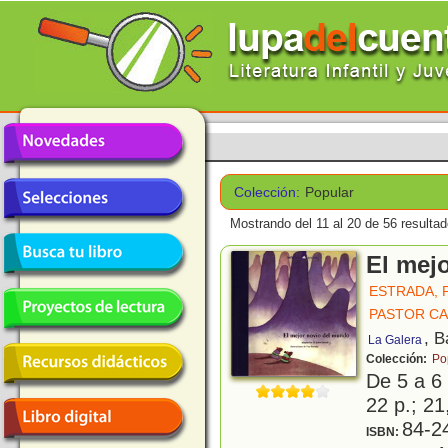
Colección:
Popular
Mostrando del 11 al 20 de 56 resultad
El mej
ESTRADA, 
PASTOR CA
, B
La Galera
Colección:
Po
De 5 a 6
22 p.; 21
84-2
ISBN: