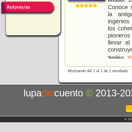
Resumen:
Conoce s
la anti
ingenios
los cohe
pioneros
llevar a
construy
M
Temática:
Mostrando del 1 al 1 de 1 resultado.
lupa
del
cuento
©
2013-20
© 20