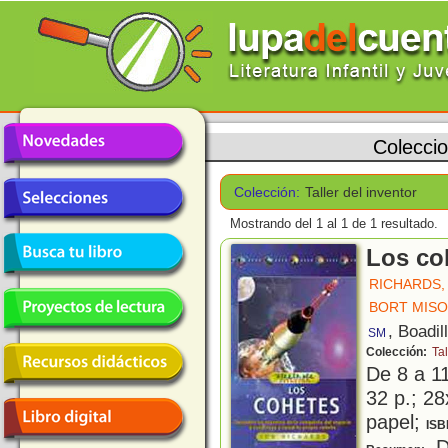
Colecci
Colección:
Taller del inventor
Mostrando del 1 al 1 de 1 resultado.
Los co
RICHARDS,
BORT MISO
, Boadil
SM
Colección:
Tal
De 8 a 1
32 p.; 28
papel;
ISB
D