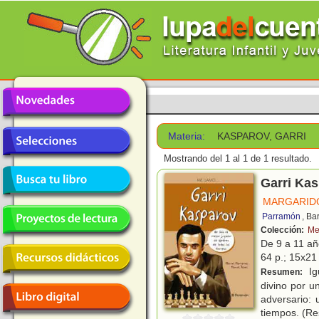
Materia:
KASPAROV, GARRI
Mostrando del 1 al 1 de 1 resultado.
Garri Ka
MARGARID
Parramón
, Ba
Colección:
Me
De 9 a 11 a
64 p.; 15x21 
Ig
Resumen:
divino por u
adversario:
tiempos. (R