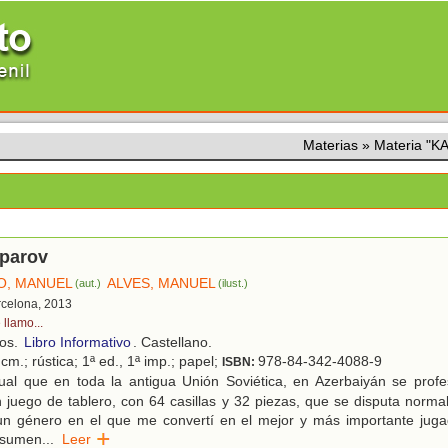
Materias
»
Materia "
sparov
O, MANUEL
ALVES, MANUEL
(aut.)
(ilust.)
rcelona, 2013
 llamo...
ños.
Libro Informativo
. Castellano.
cm.; rústica; 1ª ed., 1ª imp.; papel;
978-84-342-4088-9
ISBN:
ual que en toda la antigua Unión Soviética, en Azerbaiyán se prof
n juego de tablero, con 64 casillas y 32 piezas, que se disputa norm
 un género en el que me convertí en el mejor y más importante juga
esumen
...
Leer