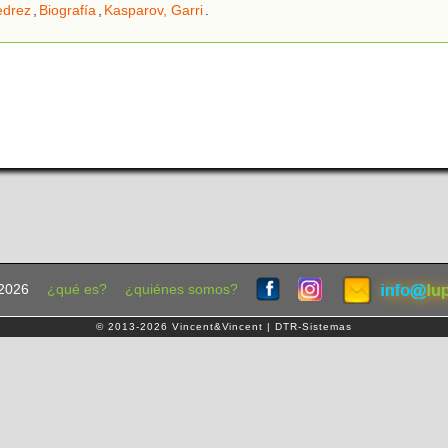
edrez
,
Biografía
,
Kasparov, Garri
.
2026
¿qué es?
¿quiénes somos?
© 2013-2026 Vincent&Vincent | DTR-Sistemas