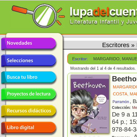
Escritores
»
Escritor:
MARGARIDO, MANU
Mostrando del 1 al 4 de 4 resultados.
Beetho
MARGARID
COSTA, MA
, B
Parramón
Colección:
Me
De 9 a 1
64 p.; 15
978-84-3
A 