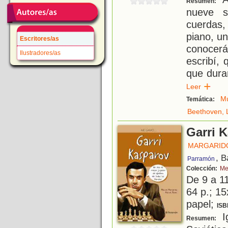
Resumen:
nueve si
cuerdas,
piano, u
Escritores/as
conocerá
Ilustradores/as
escribí, 
que dura
Leer
Mú
Temática:
Beethoven, 
Garri 
MARGARID
, B
Parramón
Colección:
Me
De 9 a 1
64 p.; 15
papel;
ISB
Ig
Resumen: