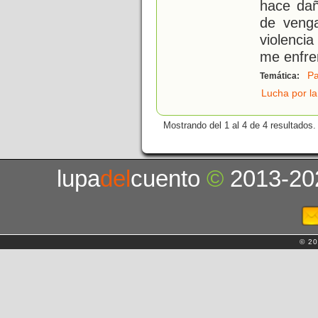
hace dañ
de veng
violenci
me enfre
Pa
Temática:
Lucha por la
Mostrando del 1 al 4 de 4 resultados.
lupa
del
cuento
©
2013-20
© 20