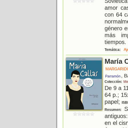
Soviéti
amor cas
con 64 c
normalm
género e
más imp
tiempos.
Aj
Temática:
María C
MARGARID
, B
Parramón
Colección:
Me
De 9 a 1
64 p.; 15
papel;
ISB
Sí
Resumen:
antiguos:
en el cis