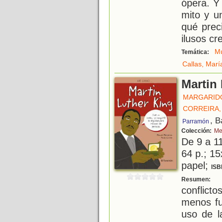
ópera. Y
mito y u
qué prec
ilusos c
Mú
Temática:
Callas, Marí
Martin
MARGARID
CORREIRA,
, B
Parramón
Colección:
Me
De 9 a 1
64 p.; 15
papel;
ISB
S
Resumen:
conflictos
menos fu
uso de l