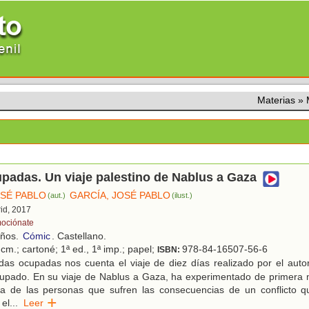
Materias
»
padas. Un viaje palestino de Nablus a Gaza
OSÉ PABLO
GARCÍA, JOSÉ PABLO
(aut.)
(ilust.)
rid, 2017
ociónate
años.
Cómic
. Castellano.
cm.; cartoné; 1ª ed., 1ª imp.; papel;
978-84-16507-56-6
ISBN:
as ocupadas nos cuenta el viaje de diez días realizado por el autor 
cupado. En su viaje de Nablus a Gaza, ha experimentado de primera
na de las personas que sufren las consecuencias de un conflicto qu
 el
...
Leer