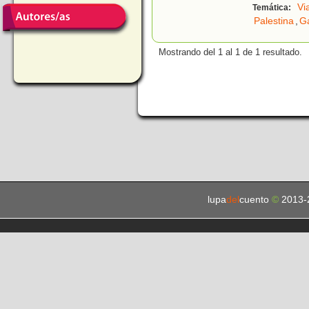
Vi
Temática:
Palestina
,
G
Mostrando del 1 al 1 de 1 resultado.
lupa
del
cuento
©
2013-