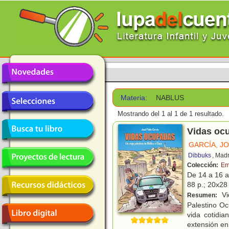
Materia:
NABLUS
Mostrando del 1 al 1 de 1 resultado.
Vidas ocu
GARCÍA, J
Dibbuks
, Mad
Colección:
Em
De 14 a 16 
88 p.; 20x28 
Vid
Resumen:
Palestino O
vida cotidia
extensión en