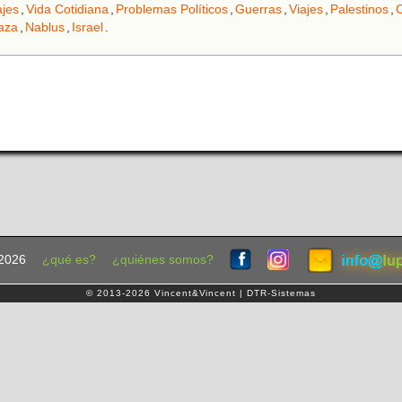
ajes
,
Vida Cotidiana
,
Problemas Políticos
,
Guerras
,
Viajes
,
Palestinos
,
C
aza
,
Nablus
,
Israel
.
2026
¿qué es?
¿quiénes somos?
© 2013-2026 Vincent&Vincent | DTR-Sistemas