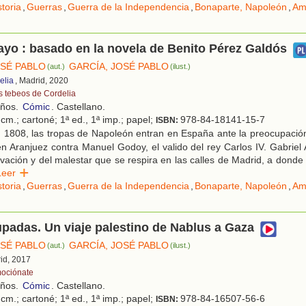
storia
,
Guerras
,
Guerra de la Independencia
,
Bonaparte, Napoleón
,
Am
ayo : basado en la novela de Benito Pérez Galdós
OSÉ PABLO
GARCÍA, JOSÉ PABLO
(aut.)
(ilust.)
elia
, Madrid, 2020
s tebeos de Cordelia
años.
Cómic
. Castellano.
cm.; cartoné; 1ª ed., 1ª imp.; papel;
978-84-18141-15-7
ISBN:
 1808, las tropas de Napoleón entran en España ante la preocupación
n Aranjuez contra Manuel Godoy, el valido del rey Carlos IV. Gabriel A
vación y del malestar que se respira en las calles de Madrid, a donde
Leer
storia
,
Guerras
,
Guerra de la Independencia
,
Bonaparte, Napoleón
,
Am
padas. Un viaje palestino de Nablus a Gaza
OSÉ PABLO
GARCÍA, JOSÉ PABLO
(aut.)
(ilust.)
rid, 2017
ociónate
años.
Cómic
. Castellano.
cm.; cartoné; 1ª ed., 1ª imp.; papel;
978-84-16507-56-6
ISBN: