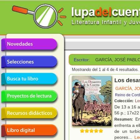
Escritor:
GARCÍA, JOSÉ PABL
Mostrando del 1 al 4 de 4 resultados.
Los desas
GARCÍA, J
Reino de Cord
Colección:
Lo
De 13 a 16 
56 p.; 17x22 
En
Resumen:
enfrenta a e
de un turbi
peores
...
L