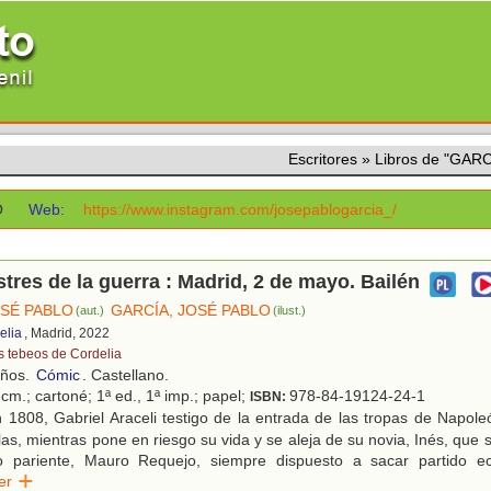
Escritores
»
Libros de "GAR
O
Web:
https://www.instagram.com/josepablogarcia_/
tres de la guerra : Madrid, 2 de mayo. Bailén
OSÉ PABLO
GARCÍA, JOSÉ PABLO
(aut.)
(ilust.)
elia
, Madrid, 2022
s tebeos de Cordelia
años.
Cómic
. Castellano.
cm.; cartoné; 1ª ed., 1ª imp.; papel;
978-84-19124-24-1
ISBN:
 1808, Gabriel Araceli testigo de la entrada de las tropas de Napol
llas, mientras pone en riesgo su vida y se aleja de su novia, Inés, que
o pariente, Mauro Requejo, siempre dispuesto a sacar partido e
eer