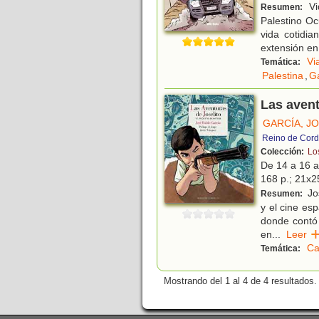
Vid
Resumen:
Palestino O
vida cotidia
extensión en
Vi
Temática:
Palestina
,
G
Las avent
GARCÍA, J
Reino de Cord
Colección:
Lo
De 14 a 16 
168 p.; 21x25
Jos
Resumen:
y el cine es
donde contó 
en
...
Lee
Ca
Temática:
Mostrando del 1 al 4 de 4 resultados.