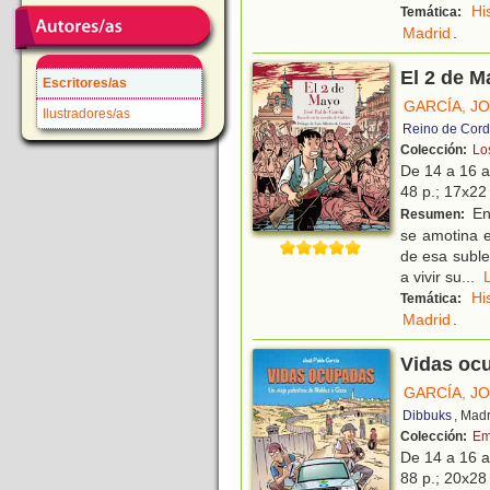
Hi
Temática:
Madrid
.
El 2 de M
Escritores/as
GARCÍA, J
Ilustradores/as
Reino de Cord
Colección:
Lo
De 14 a 16 
48 p.; 17x22 
En
Resumen:
se amotina e
de esa suble
a vivir su
...
Hi
Temática:
Madrid
.
Vidas ocu
GARCÍA, J
Dibbuks
, Mad
Colección:
Em
De 14 a 16 
88 p.; 20x28 