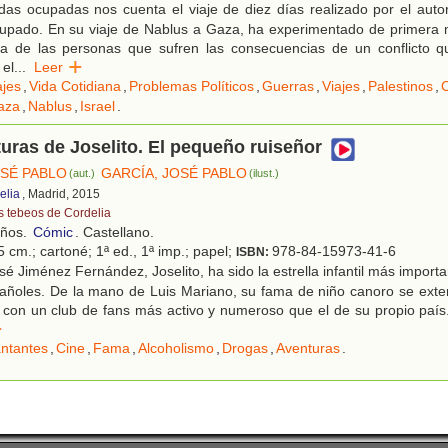
as ocupadas nos cuenta el viaje de diez días realizado por el autor 
cupado. En su viaje de Nablus a Gaza, ha experimentado de primera
na de las personas que sufren las consecuencias de un conflicto qu
 el
...
Leer
ajes
,
Vida Cotidiana
,
Problemas Políticos
,
Guerras
,
Viajes
,
Palestinos
,
C
aza
,
Nablus
,
Israel
.
uras de Joselito. El pequeño ruiseñor
OSÉ PABLO
GARCÍA, JOSÉ PABLO
(aut.)
(ilust.)
elia
, Madrid, 2015
s tebeos de Cordelia
años.
Cómic
. Castellano.
 cm.; cartoné; 1ª ed., 1ª imp.; papel;
978-84-15973-41-6
ISBN:
é Jiménez Fernández, Joselito, ha sido la estrella infantil más importa
pañoles. De la mano de Luis Mariano, su fama de niño canoro se exte
con un club de fans más activo y numeroso que el de su propio país.
r
ntantes
,
Cine
,
Fama
,
Alcoholismo
,
Drogas
,
Aventuras
.