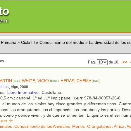
 Primaria
»
Ciclo III
»
Conocimiento del medio
»
La diversidad de los s
dos.
Pág.
de 10.
|<<
MARTIN
WHITE, VICKY
HERAS, CHEMA
(aut.)
(ilust.)
(trad.)
Libros
, Vigo, 2008
ños.
Libro Informativo
. Castellano.
0,5 cm.; cartoné; 1ª ed., 1ª imp.; papel;
978-84-96957-26-8
ISBN:
 el mundo de los simios hay cinco grandes y diferentes tipos. Cuatr
sos: los orangutanes, los chimpancés, los bonobos y los gorilas. De
n, cómo y dónde viven, y de qué se alimentan. El quinto es el ser hu
Leer
imales
,
Conocimiento de los Animales
,
Monos
,
Orangutanes
,
África
,
As