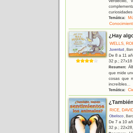
verdecillo,
complementa
curiosidades
Mú
Temática:
Conocimient
¿Hay alg
WELLS, RO
Juventud
, Ba
De 8 a 11 a
32 p.; 27x18 
Ál
Resumen:
que mide uno
cosas que n
increíbles
...
Ci
Temática:
¿También 
RICE, DAVID
Obelisco
, Bar
De 7 a 10 a
32 p.; 22x28,