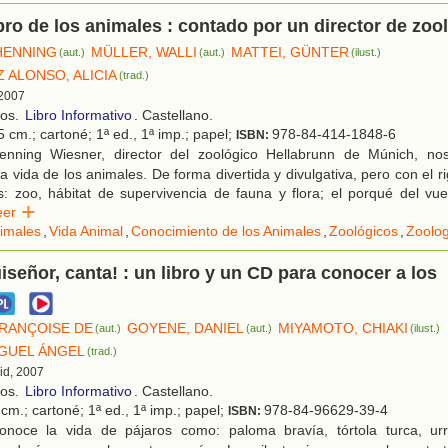
ibro de los animales : contado por un director de zoo
HENNING
MÜLLER, WALLI
MATTEI, GÜNTER
(aut.)
(aut.)
(ilust.)
 ALONSO, ALICIA
(trad.)
 2007
ños.
Libro Informativo
. Castellano.
 cm.; cartoné; 1ª ed., 1ª imp.; papel;
978-84-414-1848-6
ISBN:
nning Wiesner, director del zoológico Hellabrunn de Múnich, no
a vida de los animales. De forma divertida y divulgativa, pero con el ri
 zoo, hábitat de supervivencia de fauna y flora; el porqué del vue
eer
imales
,
Vida Animal
,
Conocimiento de los Animales
,
Zoológicos
,
Zoolog
uiseñor, canta! : un libro y un CD para conocer a los
FRANÇOISE DE
GOYENE, DANIEL
MIYAMOTO, CHIAKI
(aut.)
(aut.)
(ilust.)
GUEL ÁNGEL
(trad.)
id, 2007
ños.
Libro Informativo
. Castellano.
cm.; cartoné; 1ª ed., 1ª imp.; papel;
978-84-96629-39-4
ISBN:
noce la vida de pájaros como: paloma bravía, tórtola turca, urr