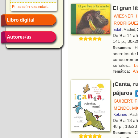
Educación secundaria
El gran l
WIESNER, 
RODRÍGUEZ
Edaf
, Madrid,
De 9 a 14 a
141 p.; 30x25
He
Resumen:
secretos de l
conoceremos:
señales
...
L
An
Temática:
¡Canta, r
pájaros
GUIBERT, 
MENDO, MI
Kókinos
, Madr
De 9 a 13 a
48 p.; 18x23 
Co
Resumen: