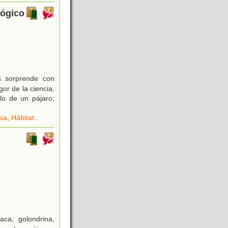
lógico
s sorprende con
gor de la ciencia,
lo de un pájaro;
ía
,
Hábitat
.
aca, golondrina,