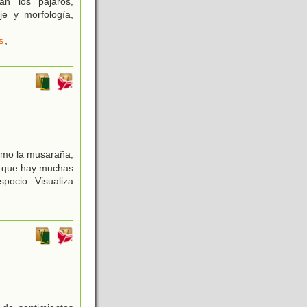
an los pájaros,
e y morfología,
s
,
omo la musaraña,
os que hay muchas
pocio. Visualiza