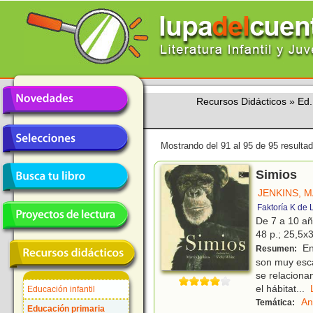
Recursos Didácticos
»
Ed.
Mostrando del 91 al 95 de 95 resulta
Simios
JENKINS, 
Faktoría K de 
De 7 a 10 a
48 p.; 25,5x3
En
Resumen:
son muy esca
se relaciona
el hábitat
...
Educación infantil
An
Temática:
Educación primaria