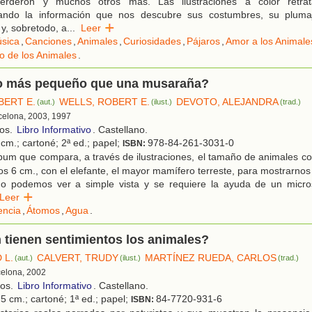
 verderón y muchos otros más. Las ilustraciones a color retrat
ndo la información que nos descubre sus costumbres, su plumaj
 y, sobretodo, a
...
Leer
sica
,
Canciones
,
Animales
,
Curiosidades
,
Pájaros
,
Amor a los Animale
o de los Animales
.
o más pequeño que una musaraña?
BERT E.
WELLS, ROBERT E.
DEVOTO, ALEJANDRA
(aut.)
(ilust.)
(trad.)
rcelona, 2003, 1997
ños.
Libro Informativo
. Castellano.
cm.; cartoné; 2ª ed.; papel;
978-84-261-3031-0
ISBN:
bum que compara, a través de ilustraciones, el tamaño de animales c
s 6 cm., con el elefante, el mayor mamífero terreste, para mostrarn
o podemos ver a simple vista y se requiere la ayuda de un micros
Leer
encia
,
Átomos
,
Agua
.
tienen sentimientos los animales?
 L.
CALVERT, TRUDY
MARTÍNEZ RUEDA, CARLOS
(aut.)
(ilust.)
(trad.)
celona, 2002
ños.
Libro Informativo
. Castellano.
5 cm.; cartoné; 1ª ed.; papel;
84-7720-931-6
ISBN: