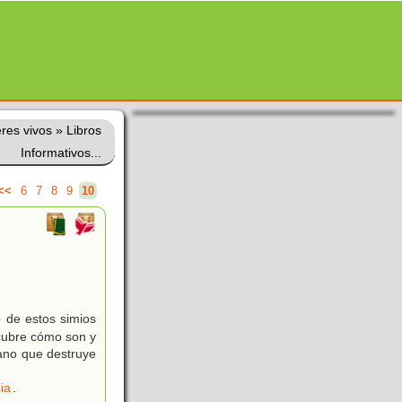
eres vivos
»
Libros
Informativos...
<<
6
7
8
9
10
o de estos simios
scubre cómo son y
mano que destruye
ia
.