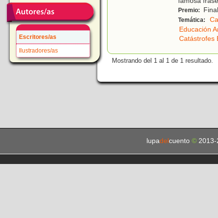
famosa frase
Fina
Premio:
Ca
Temática:
Educación A
Escritores/as
Catástrofes 
Ilustradores/as
Mostrando del 1 al 1 de 1 resultado.
lupa
del
cuento
©
2013-