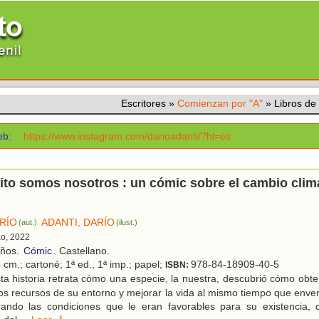
Escritores
»
Comienzan por "A"
»
Libros d
b:
https://www.instagram.com/darioadanti/?hl=es
ito somos nosotros : un cómic sobre el cambio clim
ARÍO
ADANTI, DARÍO
(aut.)
(ilust.)
ao, 2022
años.
Cómic
. Castellano.
cm.; cartoné; 1ª ed., 1ª imp.; papel;
978-84-18909-40-5
ISBN:
a historia retrata cómo una especie, la nuestra, descubrió cómo obt
os recursos de su entorno y mejorar la vida al mismo tiempo que env
rando las condiciones que le eran favorables para su existencia, c