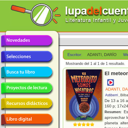
Escritor:
ADANTI, DARÍO
We
Mostrando del 1 al 1 de 1 resultado.
El meteor
ADANTI, D
Astiberri
, Bilb
De 13 a 16 
160 p; 17x24 
Est
Resumen:
aprovechar l
planeta alte