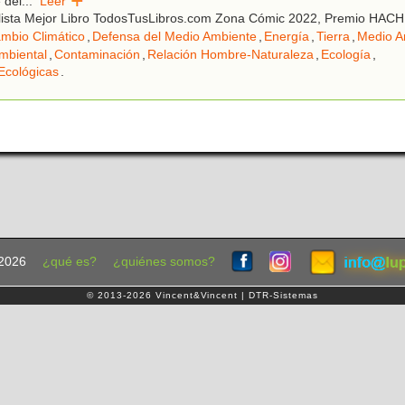
 del
...
Leer
lista Mejor Libro TodosTusLibros.com Zona Cómic 2022, Premio HAC
mbio Climático
,
Defensa del Medio Ambiente
,
Energía
,
Tierra
,
Medio A
mbiental
,
Contaminación
,
Relación Hombre-Naturaleza
,
Ecología
,
Ecológicas
.
2026
¿qué es?
¿quiénes somos?
© 2013-2026 Vincent&Vincent | DTR-Sistemas