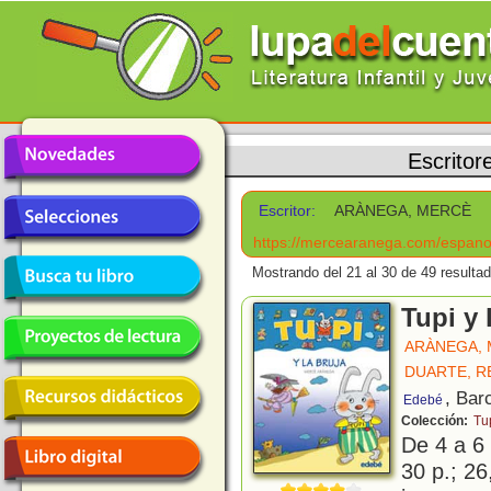
Escritor
Escritor:
ARÀNEGA, MERCÈ
https://mercearanega.com/espanol
Mostrando del 21 al 30 de 49 resulta
Tupi y 
ARÀNEGA,
DUARTE, R
, Bar
Edebé
Colección:
Tu
De 4 a 6
30 p.; 26