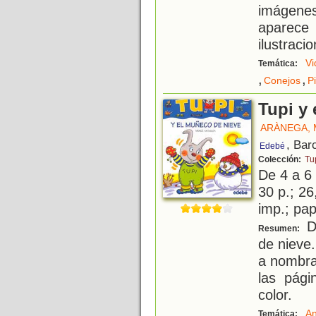
imágene
aparece
ilustraci
Vi
Temática:
,
,
Conejos
P
Tupi y
ARÀNEGA,
, Bar
Edebé
Colección:
Tu
De 4 a 6
30 p.; 26
imp.; pa
Di
Resumen:
de nieve
a nombra
las pági
color.
An
Temática: