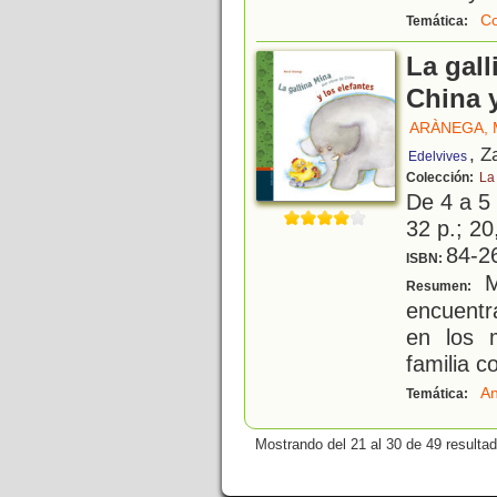
Co
Temática:
La gall
China y
ARÀNEGA,
, Z
Edelvives
Colección:
La
De 4 a 5
32 p.; 20
84-2
ISBN:
Mi
Resumen:
encuentr
en los 
familia c
An
Temática:
Mostrando del 21 al 30 de 49 resulta