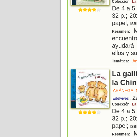
Colección:
La
De 4 a 5
32 p.; 20
papel;
ISB
Mi
Resumen:
encuentr
ayudará
ellos y s
An
Temática:
La gall
la Chin
ARÀNEGA,
, Z
Edelvives
Colección:
La
De 4 a 5
32 p.; 20
papel;
ISB
Mi
Resumen: