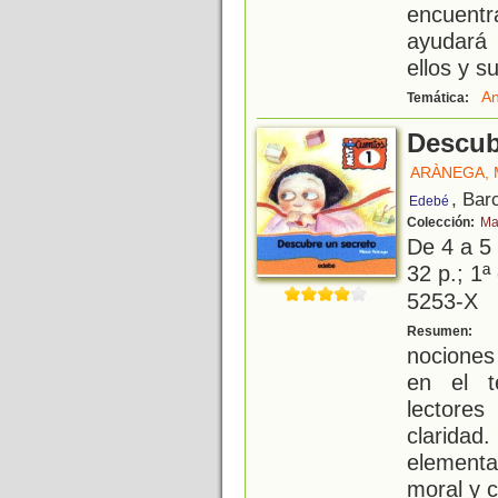
encuentr
ayudará
ellos y s
An
Temática:
Descub
ARÀNEGA,
, Bar
Edebé
Colección:
Ma
De 4 a 5
32 p.; 1ª
5253-X
E
Resumen:
nociones
en el t
lectores
clarida
elementa
moral y c