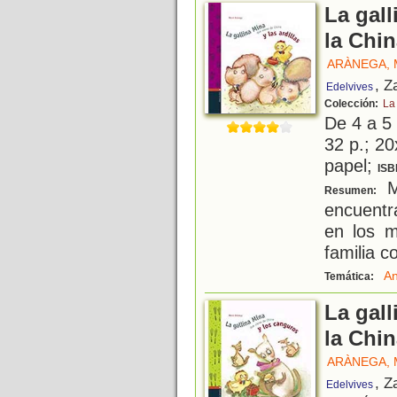
La gall
la Chin
ARÀNEGA,
, Z
Edelvives
Colección:
La
De 4 a 5
32 p.; 20
papel;
ISB
Mi
Resumen:
encuentr
en los m
familia c
An
Temática:
La gall
la Chi
ARÀNEGA,
, Z
Edelvives