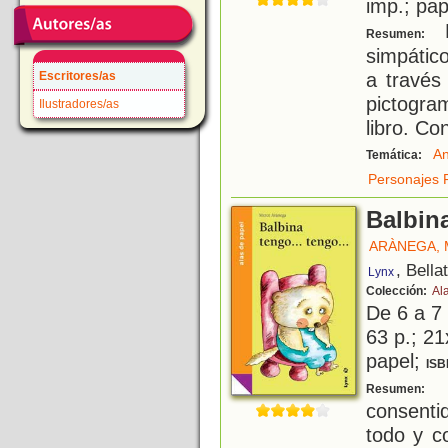
imp.; pa
D
Resumen:
simpátic
a través
Escritores/as
pictogra
Ilustradores/as
libro. Co
An
Temática:
Personajes 
Balbina
ARÀNEGA,
, Bella
Lynx
Colección:
Al
De 6 a 7
63 p.; 21
papel;
ISB
B
Resumen:
consenti
todo y c