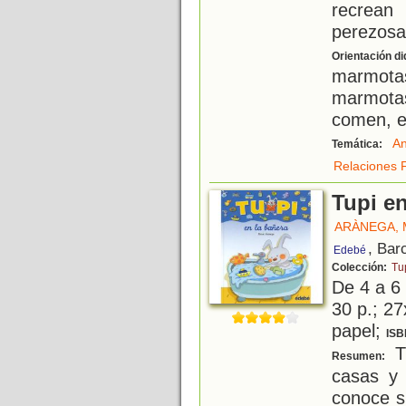
recrean
perezosa
Orientación di
marmotas
marmota
comen, et
An
Temática:
Relaciones F
Tupi en
ARÀNEGA,
, Bar
Edebé
Colección:
Tu
De 4 a 6
30 p.; 27
papel;
ISB
T
Resumen:
casas y 
conoce s