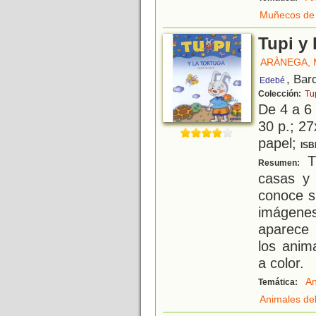
Muñecos de
Tupi y 
ARÀNEGA,
, Bar
Edebé
Colección:
Tu
De 4 a 6
30 p.; 27
papel;
ISB
T
Resumen:
casas y 
conoce s
imágene
aparece 
los anim
a color.
An
Temática:
Animales de