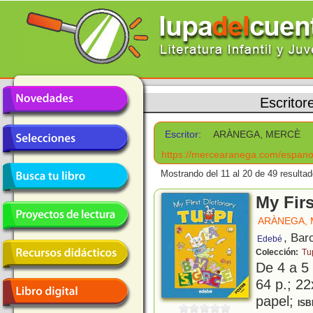
Escritor
Escritor:
ARÀNEGA, MERCÈ
https://mercearanega.com/espanol
Mostrando del 11 al 20 de 49 resultad
My Firs
ARÀNEGA,
, Bar
Edebé
Colección:
Tu
De 4 a 5
64 p.; 22
papel;
ISB