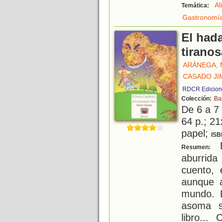
Al
Temática:
Gastronomí
El hada
tirano
ARÀNEGA,
CASADO JI
RDCR Edicion
Colección:
Ba
De 6 a 7
64 p.; 21
papel;
ISB
E
Resumen:
aburrida
cuento, 
aunque a
mundo. 
asoma s
libro...