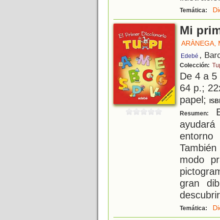
Di
Temática:
Mi prim
ARÀNEGA,
, Bar
Edebé
Colección:
Tu
De 4 a 5
64 p.; 22
papel;
ISB
E
Resumen:
ayudará
entorno
También 
modo pra
pictogra
gran di
descubrir
Di
Temática: