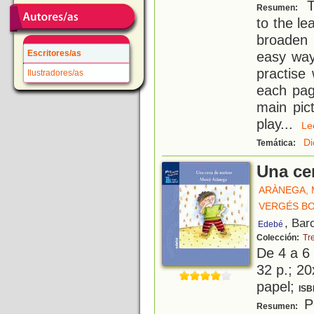
Tu
Resumen:
to the l
broaden 
Escritores/as
easy way
practise
Ilustradores/as
each pag
main pic
play
...
L
Di
Temática:
Una ce
ARÀNEGA,
VERGÉS BO
, Bar
Edebé
Colección:
Tr
De 4 a 6
32 p.; 20
papel;
ISB
Pe
Resumen: