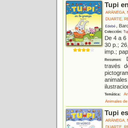
Tupi en
ARÀNEGA,
DUARTE, R
, Bar
Edebé
Colección:
Tu
De 4 a 6
30 p.; 26
imp.; pa
D
Resumen:
través 
pictogra
animale
ilustraci
An
Temática:
Animales de 
Tupi e
ARÀNEGA,
DUARTE, R