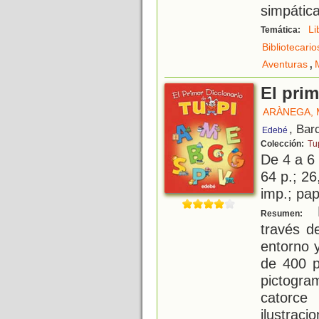
simpátic
Li
Temática:
Bibliotecario
,
Aventuras
El prim
ARÀNEGA,
, Bar
Edebé
Colección:
Tu
De 4 a 6
64 p.; 26
imp.; pa
D
Resumen:
través d
entorno 
de 400 p
pictogr
catorc
ilustraci