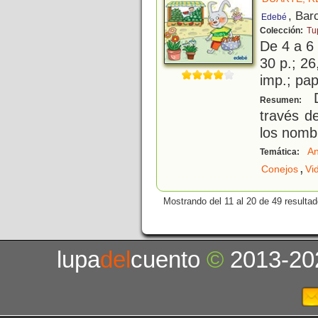
, Bar
Edebé
Colección:
Tu
De 4 a 6
30 p.; 26
imp.; pa
D
Resumen:
través d
los nomb
An
Temática:
,
Conejos
Vi
Mostrando del 11 al 20 de 49 resultad
lupa
del
cuento
©
2013-20