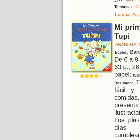
Co
Temática:
,
Europa
Asi
Mi prim
Tupi
ARÀNEGA,
, Bar
Edebé
De 6 a 9
63 p.; 26
papel;
ISB
Tu
Resumen:
fácil y 
comidas
presenta
ilustraci
Los plat
días e
cumpleañ