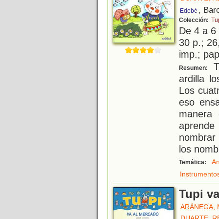
, Bar
Edebé
Colección:
Tu
De 4 a 6
30 p.; 26
imp.; pa
Tu
Resumen:
ardilla l
Los cuat
eso ensa
manera 
aprende
nombrar
los nomb
An
Temática:
Instrumento
Tupi v
ARÀNEGA,
DUARTE, R