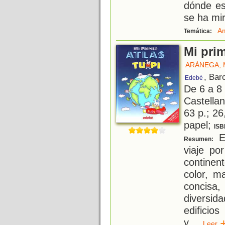
dónde es
se ha mir
Am
Temática:
Mi prim
ARÀNEGA,
, Bar
Edebé
De 6 a 8
Castellan
63 p.; 26
papel;
ISB
El
Resumen:
viaje po
continen
color, m
concisa,
diversida
edificio
y
...
Lee