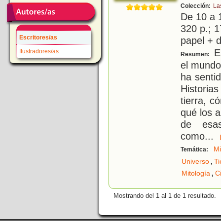
Colección:
La
De 10 a 
320 p.; 1
Escritores/as
papel + d
En
Ilustradores/as
Resumen:
el mundo
ha sentid
Historias
tierra, 
qué los 
de esas
como
...
Mi
Temática:
,
Universo
Ti
,
Mitología
C
Mostrando del 1 al 1 de 1 resultado.