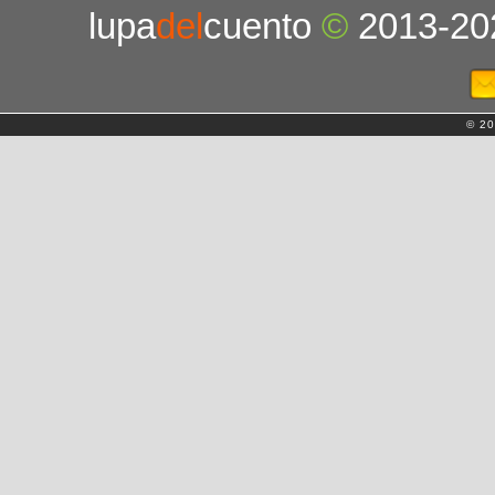
lupa
del
cuento
©
2013-20
© 20