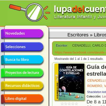
Escritores
»
Libr
Escritor:
CENADELLI, CARLO 
https://www.facebook.com/davide.c
Mostrando del 1 al 1 de 1 resultado.
Guía d
estrell
CENADELLI
ROMERO, V
Shackleton ki
Colección:
Lo
De 8 a 1