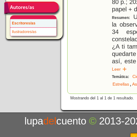
80 p.; 20
papel + d
Un
Resumen:
la obser
Escritores/as
34 espe
Ilustradores/as
constelac
¿A ti tam
quedarte
así, este
Leer
Ci
Temática:
,
Estrellas
As
Mostrando del 1 al 1 de 1 resultado.
lupa
del
cuento
©
2013-20