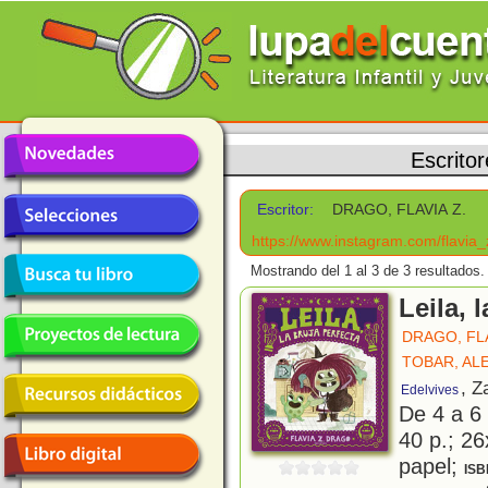
Escrito
Escritor:
DRAGO, FLAVIA Z.
https://www.instagram.com/flavia_
Mostrando del 1 al 3 de 3 resultados.
Leila, 
DRAGO, FLA
TOBAR, AL
, Z
Edelvives
De 4 a 6
40 p.; 26
papel;
ISB