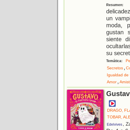
H
Resumen:
delicade
un vampi
moda, p
gustan s
siente d
ocultarla
su secre
Pe
Temática:
,
Secretos
C
Igualdad de
,
Amor
Amis
Gustav
DRAGO, FLA
TOBAR, AL
, Z
Edelvives