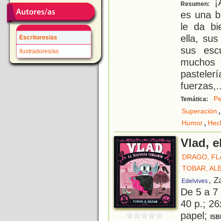
¡A
Resumen:
es una b
le da bi
ella, su
Escritores/as
sus esc
Ilustradores/as
muchos 
pasteler
fuerzas,
.
Pe
Temática:
,
Superación
,
Humor
Hec
Vlad, 
DRAGO, FLA
TOBAR, AL
, Z
Edelvives
De 5 a 7
40 p.; 26
papel;
ISB