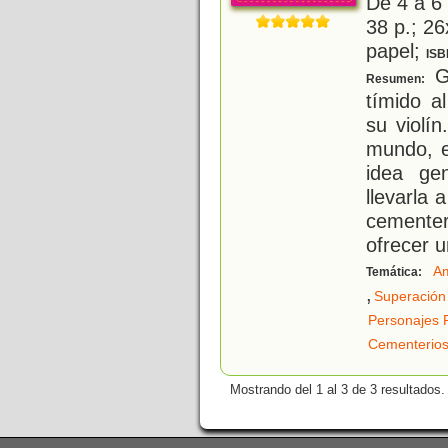
De 4 a 6
38 p.; 26
papel;
ISB
G
Resumen:
tímido a
su violí
mundo, e
idea gen
llevarla 
cemente
ofrecer u
Am
Temática:
,
Superación
Personajes 
Cementerio
Mostrando del 1 al 3 de 3 resultados.