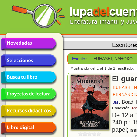
Escritore
Escritor:
EUHASHI, NAHOKO
Mostrando del 1 al 1 de 1 resultado.
El gua
EUHASHI, 
FERNÁNDE
, Boadil
SM
Colección:
Mo
De 12 a 
240 p.; 1
papel;
ISB