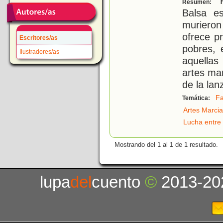
P
Resumen:
Balsa e
murieron
ofrece pr
Escritores/as
pobres, 
Ilustradores/as
aquellas
artes ma
de la lan
Fa
Temática:
Artes Marcia
Lucha entre 
Mostrando del 1 al 1 de 1 resultado.
lupa
del
cuento
©
2013-20