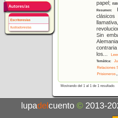
papel;
ISB
F
Resumen:
clásicos
Escritores/as
llamativ
Ilustradores/as
revolucio
Sin emba
Alemania
contrari
los
...
Le
Ju
Temática:
Relaciones 
,
Prisioneros
Mostrando del 1 al 1 de 1 resultado.
lupa
del
cuento
©
2013-20