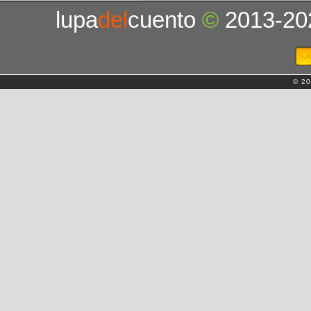
lupa
del
cuento
©
2013-20
© 20