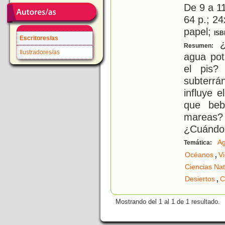
De 9 a 1
64 p.; 24
papel;
ISB
Escritores/as
¿
Resumen:
Ilustradores/as
agua pot
el pis?
subterrá
influye 
que beb
mareas?
¿Cuándo
A
Temática:
,
Océanos
V
Ciencias Nat
,
Desiertos
C
Mostrando del 1 al 1 de 1 resultado.