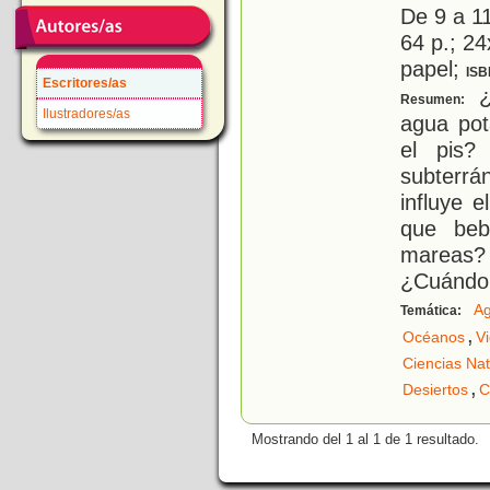
De 9 a 1
64 p.; 24
papel;
ISB
Escritores/as
¿
Resumen:
Ilustradores/as
agua pot
el pis?
subterrá
influye 
que beb
mareas?
¿Cuándo
A
Temática:
,
Océanos
V
Ciencias Nat
,
Desiertos
C
Mostrando del 1 al 1 de 1 resultado.