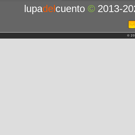
lupa
del
cuento
©
2013-20
© 20