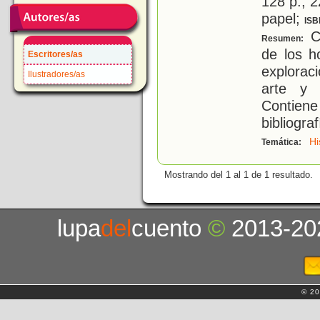
128 p.; 2
papel;
ISB
Co
Resumen:
de los h
Escritores/as
explorac
Ilustradores/as
arte y l
Contiene
bibliograf
Hi
Temática:
Mostrando del 1 al 1 de 1 resultado.
lupa
del
cuento
©
2013-20
© 20