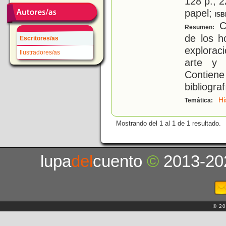
128 p.; 2
papel;
ISB
Co
Resumen:
de los h
Escritores/as
explorac
Ilustradores/as
arte y l
Contiene
bibliograf
Hi
Temática:
Mostrando del 1 al 1 de 1 resultado.
lupa
del
cuento
©
2013-20
© 20