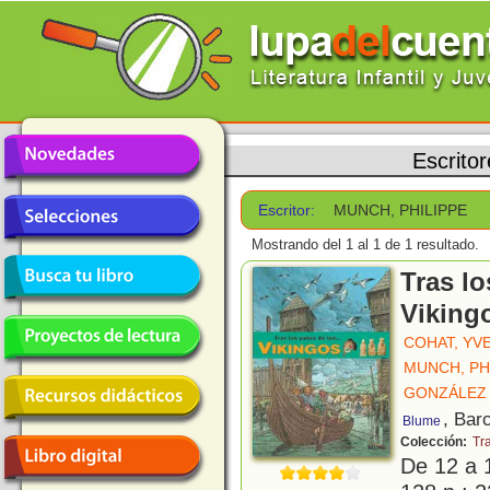
Escrito
Escritor:
MUNCH, PHILIPPE
Mostrando del 1 al 1 de 1 resultado.
Tras lo
Viking
COHAT, YV
MUNCH, PH
GONZÁLEZ 
, Bar
Blume
Colección:
Tra
De 12 a 