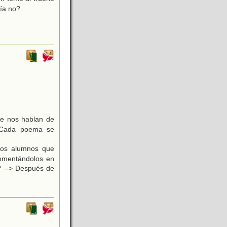
ía no?.
ue nos hablan de
a. Cada poema se
 los alumnos que
 comentándolos en
z? --> Después de