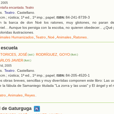
, 2005
ntaña encantada. Teatro
os.
Teatro
. Castellano.
cm.; rústica; 1ª ed., 1ª imp.; papel;
84-241-8739-3
ISBN:
 la barca de don Noé los ratones, muy glotones, no paran de
iel... Aunque los persiga con la escoba, no quieren obedecer... ¿Qu
loridas ilustraciones.
imales Humanizados
,
Teatro
,
Noé
,
Animales
,
Ratones
.
 escuela
TORICES, JOSÉ
RODRÍGUEZ, GOYO
(aut.)
(ilust.)
ARLOS JAVIER
(ilust.)
rid, 2005
os.
Teatro
. Castellano.
cm.; rústica; 1ª ed., 1ª imp.; papel;
84-205-4520-1
ISBN:
 obras breves, sencillas y muy divertidas componen este libro: Las 
 la fábula de Samaniego titulada "La zorra y las uvas" y El ángel y el 
atro
,
Animales
,
Reyes
.
d de Gaturguga