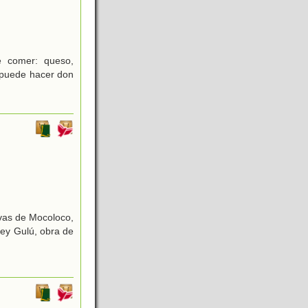
 comer: queso,
é puede hacer don
uvas de Mocoloco,
rey Gulú, obra de