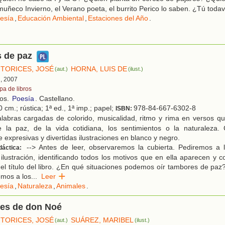
muñeco Invierno, el Verano poeta, el burrito Perico lo saben. ¿Tú todav
esía
,
Educación Ambiental
,
Estaciones del Año
.
 de paz
TORICES, JOSÉ
HORNA, LUIS DE
(aut.)
(ilust.)
d, 2007
pa de libros
ños.
Poesía
. Castellano.
 cm.; rústica; 1ª ed., 1ª imp.; papel;
978-84-667-6302-8
ISBN:
labras cargadas de colorido, musicalidad, ritmo y rima en versos q
e la paz, de la vida cotidiana, los sentimientos o la naturalez
expresivas y divertidas ilustraciones en blanco y negro.
--> Antes de leer, observaremos la cubierta. Pediremos a
dáctica:
 ilustración, identificando todos los motivos que en ella aparecen y
 el título del libro. ¿En qué situaciones podemos oír tambores de pa
emos a los
...
Leer
esía
,
Naturaleza
,
Animales
.
nes de don Noé
TORICES, JOSÉ
SUÁREZ, MARIBEL
(aut.)
(ilust.)