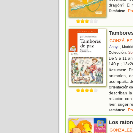
dragón?. El 
Po
Temática:
Tambores
GONZÁLEZ 
Anaya
, Madri
Colección:
So
De 9 a 11 a
140 p.; 13x20
Pa
Resumen:
animales, d
acompaña de 
Orientación di
describan la
relación con
leer, sugerir
Po
Temática:
Los rato
GONZÁLEZ 