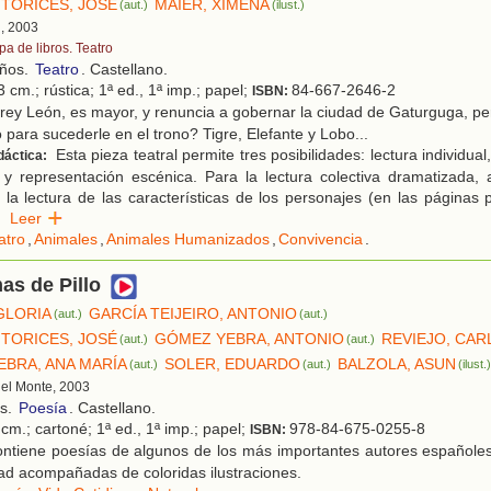
TORICES, JOSÉ
MAIER, XIMENA
(aut.)
(ilust.)
d, 2003
pa de libros. Teatro
años.
Teatro
. Castellano.
 cm.; rústica; 1ª ed., 1ª imp.; papel;
84-667-2646-2
ISBN:
rey León, es mayor, y renuncia a gobernar la ciudad de Gaturguga, pe
 para sucederle en el trono? Tigre, Elefante y Lobo...
Esta pieza teatral permite tres posibilidades: lectura individual,
dáctica:
 y representación escénica. Para la lectura colectiva dramatizada,
, la lectura de las características de los personajes (en las páginas p
.
Leer
atro
,
Animales
,
Animales Humanizados
,
Convivencia
.
as de Pillo
GLORIA
GARCÍA TEIJEIRO, ANTONIO
(aut.)
(aut.)
TORICES, JOSÉ
GÓMEZ YEBRA, ANTONIO
REVIEJO, CAR
(aut.)
(aut.)
BRA, ANA MARÍA
SOLER, EDUARDO
BALZOLA, ASUN
(aut.)
(aut.)
(ilust.
 del Monte, 2003
os.
Poesía
. Castellano.
cm.; cartoné; 1ª ed., 1ª imp.; papel;
978-84-675-0255-8
ISBN:
ntiene poesías de algunos de los más importantes autores españoles
ad acompañadas de coloridas ilustraciones.