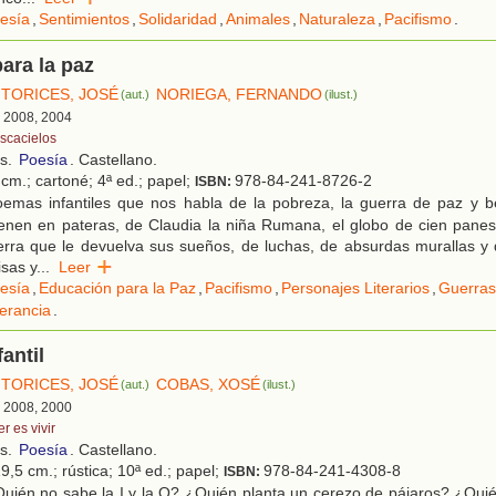
esía
,
Sentimientos
,
Solidaridad
,
Animales
,
Naturaleza
,
Pacifismo
.
ara la paz
TORICES, JOSÉ
NORIEGA, FERNANDO
(aut.)
(ilust.)
, 2008, 2004
scacielos
os.
Poesía
. Castellano.
cm.; cartoné; 4ª ed.; papel;
978-84-241-8726-2
ISBN:
emas infantiles que nos habla de la pobreza, la guerra de paz y b
enen en pateras, de Claudia la niña Rumana, el globo de cien panes,
erra que le devuelva sus sueños, de luchas, de absurdas murallas y
isas y
...
Leer
esía
,
Educación para la Paz
,
Pacifismo
,
Personajes Literarios
,
Guerras
lerancia
.
antil
TORICES, JOSÉ
COBAS, XOSÉ
(aut.)
(ilust.)
, 2008, 2000
r es vivir
os.
Poesía
. Castellano.
9,5 cm.; rústica; 10ª ed.; papel;
978-84-241-4308-8
ISBN:
uién no sabe la I y la O? ¿Quién planta un cerezo de pájaros? ¿Quié