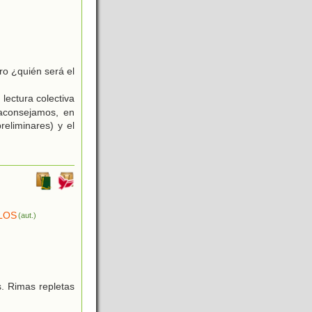
ro ¿quién será el
 lectura colectiva
 aconsejamos, en
reliminares) y el
LOS
(aut.)
)
. Rimas repletas