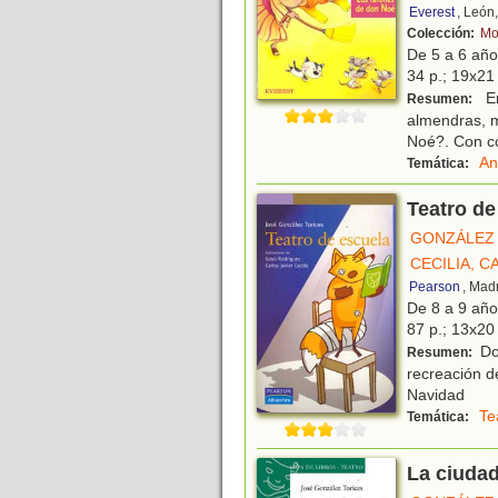
Everest
, León
Colección:
Mo
De 5 a 6 añ
34 p.; 19x21 
En
Resumen:
almendras, m
Noé?. Con co
An
Temática:
Teatro de
GONZÁLEZ 
CECILIA, C
Pearson
, Mad
De 8 a 9 añ
87 p.; 13x20 
Dos
Resumen:
recreación de
Navidad
Te
Temática:
La ciuda