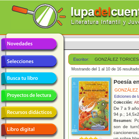
Escritor:
GONZÁLEZ TORICES
Mostrando del 1 al 10 de 16 resultado
Poesía e
GONZÁLEZ 
Ediciones de l
Colección:
Al
De 7 a 9 añ
94 p.; 14,5x2
Po
Resumen:
son de turr
cancioneros;
un sobre bla