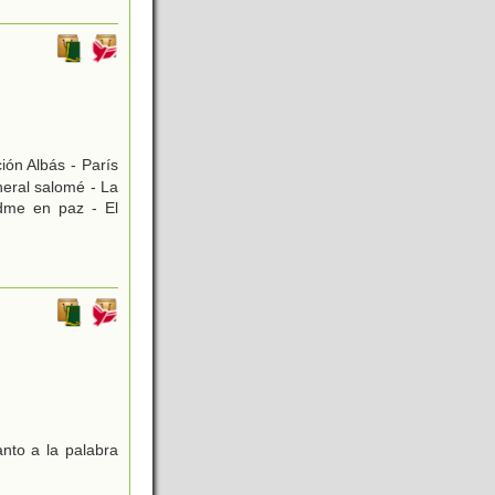
ón Albás - París
neral salomé - La
adme en paz - El
anto a la palabra