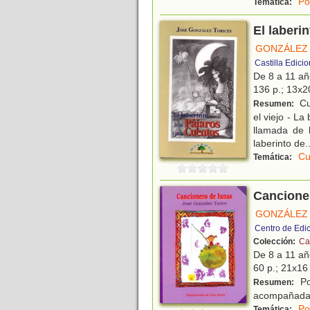
Po
Temática:
El laberi
GONZÁLEZ 
Castilla Edici
De 8 a 11 a
136 p.; 13x20
Cu
Resumen:
el viejo - L
llamada de 
laberinto de
.
Cu
Temática:
Cancione
GONZÁLEZ 
Centro de Edic
Colección:
Ca
De 8 a 11 a
60 p.; 21x16 
Po
Resumen:
acompañada d
Po
Temática: