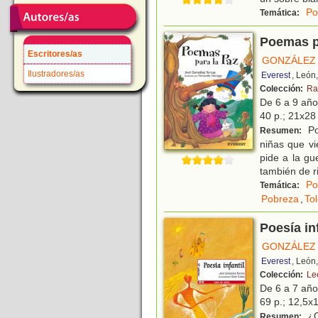
Po
Temática:
Poemas p
Escritores/as
GONZÁLEZ 
Ilustradores/as
Everest
, León
Colección:
Ra
De 6 a 9 añ
40 p.; 21x28 
Po
Resumen:
niñas que vi
pide a la gu
también de r
Po
Temática:
Pobreza
,
To
Poesía inf
GONZÁLEZ 
Everest
, León
Colección:
Lee
De 6 a 7 añ
69 p.; 12,5x1
¿Q
Resumen: