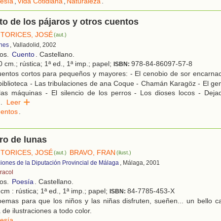
esía
,
Vida Cotidiana
,
Naturaleza
.
nto de los pájaros y otros cuentos
TORICES, JOSÉ
(aut.)
ones
, Valladolid, 2002
ños.
Cuento
. Castellano.
 cm.; rústica; 1ª ed., 1ª imp.; papel;
978-84-86097-57-8
ISBN:
entos cortos para pequeños y mayores: - El cenobio de sor encarnaci
a biblioteca - Las tribulaciones de ana Coque - Chamán Karagöz - El ge
las máquinas - El silencio de los perros - Los dioses locos - Dej
..
Leer
entos
.
ro de lunas
TORICES, JOSÉ
BRAVO, FRAN
(aut.)
(ilust.)
iones de la Diputación Provincial de Málaga
, Málaga, 2001
racol
ños.
Poesía
. Castellano.
cm : rústica; 1ª ed., 1ª imp.; papel;
84-7785-453-X
ISBN:
emas para que los niños y las niñas disfruten, sueñen... un bello c
e ilustraciones a todo color.
esía
.