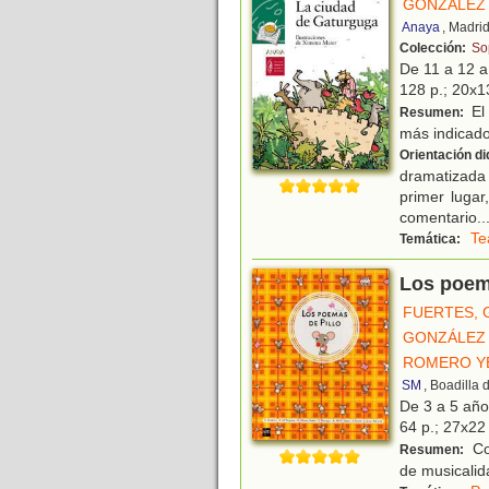
GONZÁLEZ 
Anaya
, Madri
Colección:
So
De 11 a 12 
128 p.; 20x13
El 
Resumen:
más indicado
Orientación di
dramatizada
primer lugar
comentario
..
Te
Temática:
Los poem
FUERTES, 
GONZÁLEZ 
ROMERO YE
SM
, Boadilla
De 3 a 5 añ
64 p.; 27x22 
Co
Resumen:
de musicalid