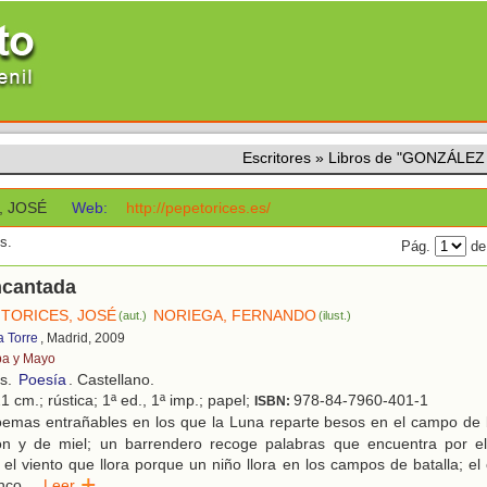
Escritores
»
Libros de "GONZÁLEZ
, JOSÉ
Web:
http://pepetorices.es/
s.
Pág.
de
ncantada
TORICES, JOSÉ
NORIEGA, FERNANDO
(aut.)
(ilust.)
a Torre
, Madrid, 2009
ba y Mayo
os.
Poesía
. Castellano.
1 cm.; rústica; 1ª ed., 1ª imp.; papel;
978-84-7960-401-1
ISBN:
emas entrañables en los que la Luna reparte besos en el campo de ba
ón y de miel; un barrendero recoge palabras que encuentra por e
 el viento que llora porque un niño llora en los campos de batalla; el 
nco
...
Leer