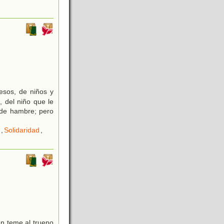
esos, de niños y
 del niño que le
 de hambre; pero
,
Solidaridad
,
n teme al trueno