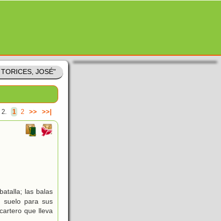
 TORICES, JOSÉ"
 2.
1
2
>>
>>|
talla; las balas
l suelo para sus
cartero que lleva