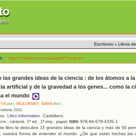
Escritores
»
Libros d
b:
https://twitter.com/ursulaglitch?lang=es
de las grandes ideas de la ciencia : de los átomos a la
ia artificial y de la gravedad a los genes... como la c
ma el mundo
EYA
MULVANNY, SARA
(aut.)
(ilust.)
rcelona, 2021
ños.
Libro Informativo
. Castellano.
cm.; cartoné; 1ª ed., 1ª imp.; papel;
978-84-679-4335-1
ISBN:
te libro te descubre 15 grandes ideas de la ciencia y más de 50 pe
 a nuestra forma de entender el mundo. ¿De qué están hechas las