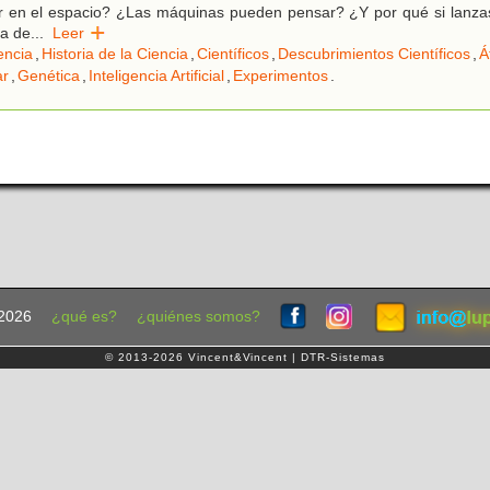
ar en el espacio? ¿Las máquinas pueden pensar? ¿Y por qué si lanza
ja de
...
Leer
encia
,
Historia de la Ciencia
,
Científicos
,
Descubrimientos Científicos
,
Á
ar
,
Genética
,
Inteligencia Artificial
,
Experimentos
.
2026
¿qué es?
¿quiénes somos?
© 2013-2026 Vincent&Vincent | DTR-Sistemas