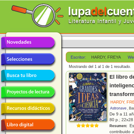
Escritor:
HARDY, FREYA
We
Mostrando del 1 al 1 de 1 resultado.
El libro 
inteligenc
transfor
HARDY, FR
Astronave
, Ba
De 9 a 11 a
80 p.; 22x28 
Es
Resumen:
contribuido