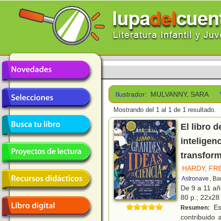
Ilustrador:
MULVANNY, SARA
Mostrando del 1 al 1 de 1 resultado.
El libro 
inteligenc
transfor
HARDY, FR
Astronave
, Ba
De 9 a 11 a
80 p.; 22x28 
Es
Resumen:
contribuido