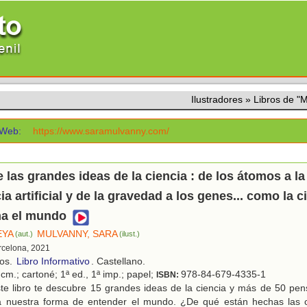
Ilustradores
»
Libros de 
Web:
https://www.saramulvanny.com/
de las grandes ideas de la ciencia : de los átomos a la
ia artificial y de la gravedad a los genes... como la c
ma el mundo
EYA
MULVANNY, SARA
(aut.)
(ilust.)
rcelona, 2021
ños.
Libro Informativo
. Castellano.
cm.; cartoné; 1ª ed., 1ª imp.; papel;
978-84-679-4335-1
ISBN:
te libro te descubre 15 grandes ideas de la ciencia y más de 50 pe
 a nuestra forma de entender el mundo. ¿De qué están hechas las