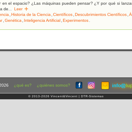
ar en el espacio? ¿Las máquinas pueden pensar? ¿Y por qué si lanza
ja de
...
Leer
encia
,
Historia de la Ciencia
,
Científicos
,
Descubrimientos Científicos
,
Á
ar
,
Genética
,
Inteligencia Artificial
,
Experimentos
.
2026
¿qué es?
¿quiénes somos?
© 2013-2026 Vincent&Vincent | DTR-Sistemas