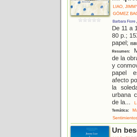
LIAO, JIMM
GÓMEZ BAG
Barbara Fiore
De 11 a 
80 p.; 15
papel;
ISB
Mi
Resumen:
de la ob
y conmov
papel e
afecto p
la soled
urbana c
de la
...
M
Temática:
Sentimiento
Un bes