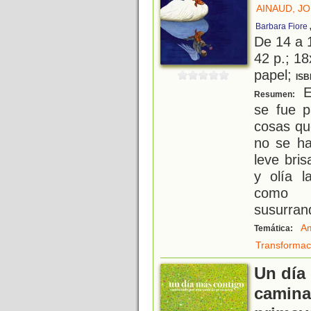
AINAUD, JO
Barbara Fiore
De 14 a 
42 p.; 18
papel;
ISB
El
Resumen:
se fue 
cosas qu
no se ha
leve bri
y olía l
como s
susurran
A
Temática:
Transformac
Un día
camina