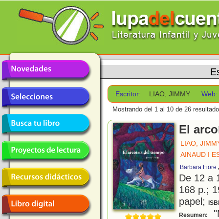
Es
Escritor:
LIAO, JIMMY
Web:
Mostrando del 1 al 10 de 26 resultado
El arco
LIAO, JIMM
AINAUD I 
Barbara Fiore
De 12 a 
168 p.; 1
papel;
ISB
"M
Resumen: