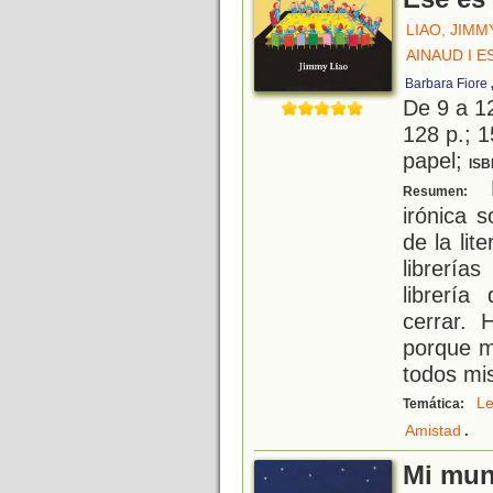
LIAO, JIMM
AINAUD I 
Barbara Fiore
De 9 a 1
128 p.; 1
papel;
ISB
E
Resumen:
irónica 
de la lit
librería
librerí
cerrar. 
porque m
todos mi
Le
Temática:
.
Amistad
Mi mun