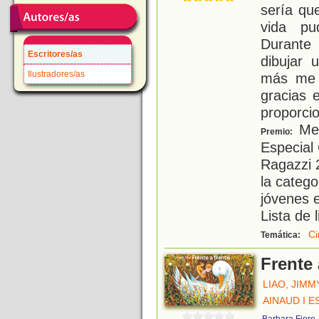
sería qu
vida pu
Durante
Escritores/as
dibujar 
Ilustradores/as
más me 
gracias 
proporci
Men
Premio:
Especial
Ragazzi 
la catego
jóvenes 
Lista de
Ci
Temática:
Frente 
LIAO, JIMM
AINAUD I 