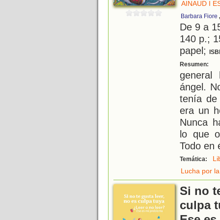
AINAUD I 
Barbara Fiore
De 9 a 1
140 p.; 1
papel;
ISB
D
Resumen:
general
ángel. N
tenía de 
era un h
Nunca ha
lo que o
Todo en 
Li
Temática:
Lucha por la
Si no t
culpa t
Ese es