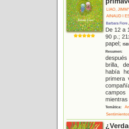
primav
LIAO, JIMM
AINAUD I 
Barbara Fiore
De 12 a 
90 p.; 21
papel;
ISB
L
Resumen:
después
brilla, 
había h
primera 
compañía
campos 
mientras 
Am
Temática:
Sentimiento
¿Verda