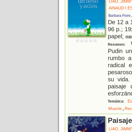
LIAO, JIMM
AINAUD I 
Barbara Fiore
De 12 a 
96 p.; 19
papel;
ISB
W
Resumen:
Pudin un
rumbo a
radical 
pesaroso
su vida.
paisaje 
esforzán
Ed
Temática:
,
Muerte
Rec
Paisaj
LIAO, JIMM