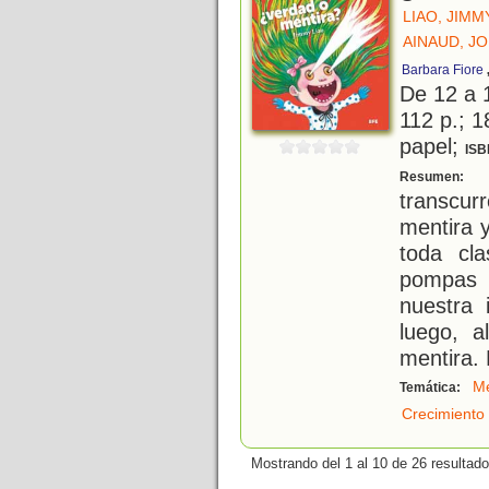
LIAO, JIMM
AINAUD, JO
Barbara Fiore
De 12 a 
112 p.; 1
papel;
ISB
D
Resumen:
transcur
mentira 
toda cla
pompas 
nuestra 
luego, 
mentira.
Me
Temática:
Crecimiento
Mostrando del 1 al 10 de 26 resultado