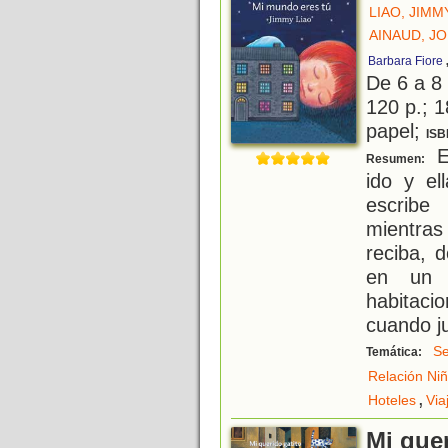
LIAO, JIMM
AINAUD, JO
Barbara Fiore
De 6 a 8
120 p.; 1
papel;
ISB
El
Resumen:
ido y e
escribe
mientra
reciba, 
en un h
habitac
cuando j
Se
Temática:
Relación Ni
,
Hoteles
Via
Mi quer