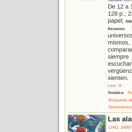
Barbara Fiore
De 12 a 
128 p.; 2
papel;
ISB
U
Resumen:
universo
mismos,
compara
siempr
escucha
vergüen
sienten.
Leer
Re
Temática:
Búsqueda de
Sentimiento
Las al
LIAO, JIMM