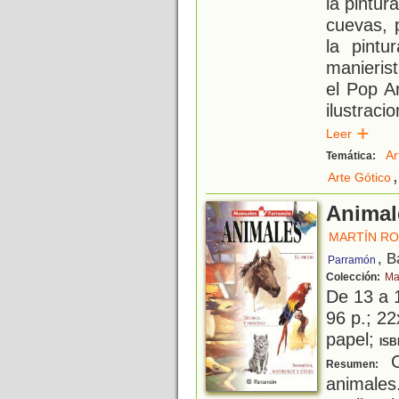
la pintur
cuevas, 
la pintu
manieris
el Pop A
ilustraci
Leer
Ar
Temática:
,
Arte Gótico
Animal
MARTÍN RO
, B
Parramón
Colección:
Ma
De 13 a 
96 p.; 22
papel;
ISB
Co
Resumen:
animales