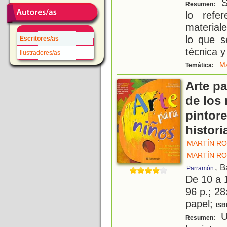
Se
Resumen:
lo refer
materiale
lo que s
Escritores/as
técnica y
Ilustradores/as
Ma
Temática:
Arte pa
de los
pintor
histori
MARTÍN RO
MARTÍN RO
, B
Parramón
De 10 a 
96 p.; 28
papel;
ISB
Un
Resumen: