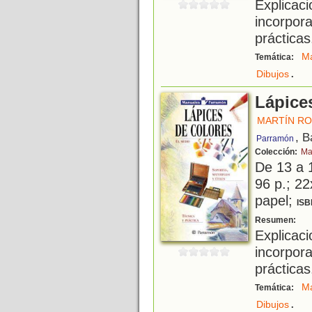
Explica
incorp
prácticas
Ma
Temática:
.
Dibujos
Lápice
MARTÍN RO
, B
Parramón
Colección:
Ma
De 13 a 
96 p.; 22
papel;
ISB
C
Resumen:
Explica
incorp
prácticas
Ma
Temática:
.
Dibujos