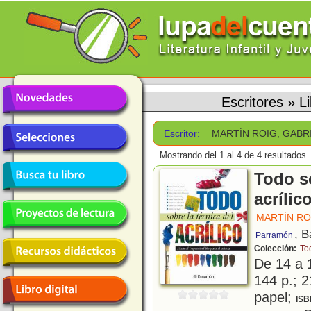
Escritores
»
L
Escritor:
MARTÍN ROIG, GABR
Mostrando del 1 al 4 de 4 resultados.
Todo so
acrílic
MARTÍN RO
, B
Parramón
Colección:
To
De 14 a 
144 p.; 2
papel;
ISB