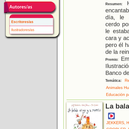
H
Resumen:
encanta
día, le
Escritores/as
cerdo po
le estab
Ilustradores/as
cara y a
pero él 
de la rei
Emi
Premio:
Ilustrac
Banco del
R
Temática:
Animales H
Educación p
La bala
JEKKERS, 