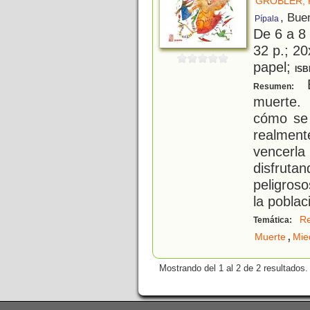
GROBLER, 
, Bue
Pípala
De 6 a 8
32 p.; 20
papel;
ISB
E
Resumen:
muerte. 
cómo se 
realment
vencerla 
disfrut
peligroso
la poblac
R
Temática:
,
Muerte
Mie
Mostrando del 1 al 2 de 2 resultados.