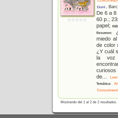
CORDUWEN
, Bar
Ekaré
De 6 a 8
60 p.; 23
papel;
ISB
¿
Resumen:
miedo al
de color
¿Y cuál s
la voz
encontrar
curiosos
de
...
Le
An
Temática:
Conocimient
Mostrando del 1 al 2 de 2 resultados.