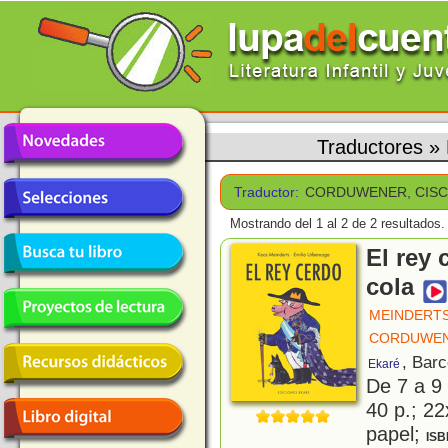
Traductores
»
Traductor:
CORDUWENER, CIS
Mostrando del 1 al 2 de 2 resultados.
El rey 
cola
MEINDERTS
CORDUWEN
, Bar
Ekaré
De 7 a 9
40 p.; 22
papel;
ISB