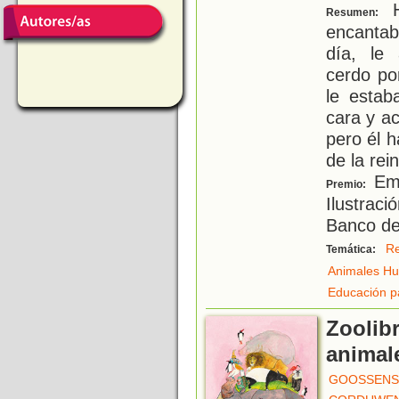
H
Resumen:
encanta
día, le
cerdo po
le estab
cara y a
pero él 
de la rei
Emi
Premio:
Ilustrac
Banco del
R
Temática:
Animales H
Educación p
Zoolibr
animal
GOOSSENS,