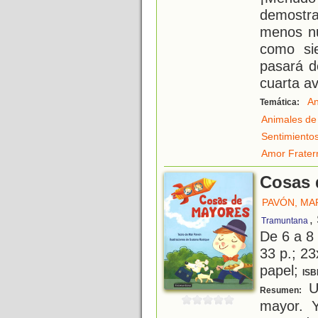
demostra
menos nu
como si
pasará d
cuarta a
An
Temática:
Animales de 
Sentimiento
Amor Frater
Cosas 
PAVÓN, MA
,
Tramuntana
De 6 a 8
33 p.; 23
papel;
ISB
U
Resumen:
mayor. 