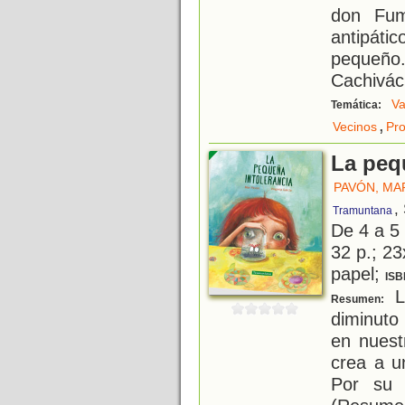
don Fum
antipáti
pequeño
Cachivác
Va
Temática:
,
Vecinos
Pr
La peq
PAVÓN, MA
,
Tramuntana
De 4 a 5
32 p.; 23
papel;
ISB
L
Resumen:
diminuto
en nuest
crea a u
Por su 