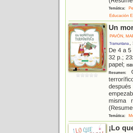
(Resumen 
Pe
Temática:
Educación E
Un mon
PAVÓN, MA
,
Tramuntana
De 4 a 5
32 p.; 23
papel;
ISB
G
Resumen:
terroríf
después
empezab
misma n
(Resumen 
Mo
Temática:
¡Lo que