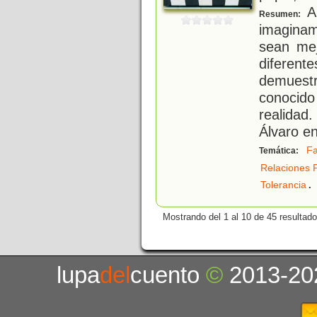
A 
Resumen:
imaginam
sean mej
diferent
demuestr
conocid
realidad
Álvaro e
Fa
Temática:
Relaciones 
.
Tolerancia
Mostrando del 1 al 10 de 45 resultado
lupa
del
cuento
©
2013-20