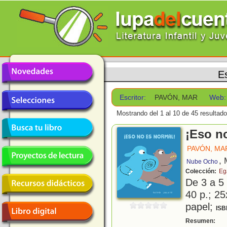
Es
Escritor:
PAVÓN, MAR
Web:
Mostrando del 1 al 10 de 45 resultado
¡Eso n
PAVÓN, MA
, 
Nube Ocho
Colección:
Eg
De 3 a 5
40 p.; 25
papel;
ISB
E
Resumen: