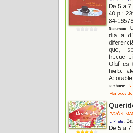
De 5 a 7
40 p.; 2
84-16578
U
Resumen:
día a dí
diferenc
que, s
frecuenc
Olaf es 
hielo: a
Adorable
Ni
Temática:
Muñecos de
Querid
PAVÓN, MA
, Ba
El Pirata
De 5 a 7