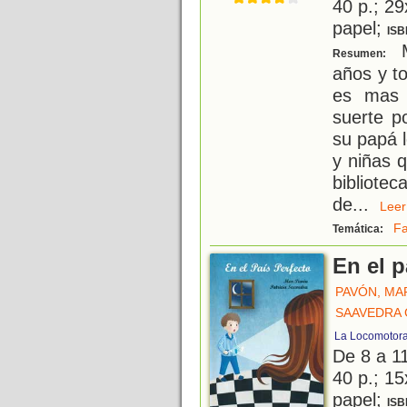
40 p.; 29
papel;
ISB
M
Resumen:
años y t
es mas 
suerte p
su papá l
y niñas q
bibliotec
de
...
Le
Fa
Temática:
En el p
PAVÓN, MA
SAAVEDRA G
La Locomotor
De 8 a 1
40 p.; 15
papel;
ISB