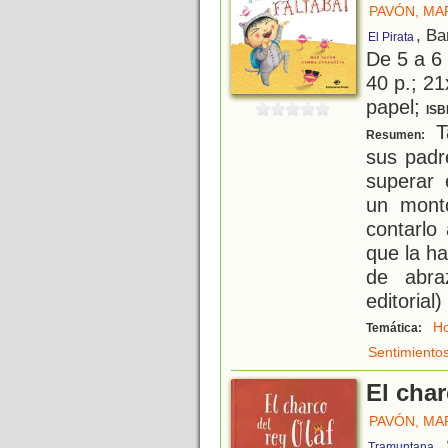
PAVÓN, MA
, Ba
El Pirata
De 5 a 6
40 p.; 21
papel;
ISB
T
Resumen:
sus padr
superar 
un mont
contarlo
que la ha
de abra
editorial)
Ho
Temática:
Sentimiento
El char
PAVÓN, MA
,
Tramuntana