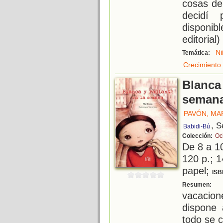
cosas de
decidí 
disponib
editorial)
Ni
Temática:
Crecimiento
Blanca 
seman
PAVÓN, MA
, S
Babidi-Bú
Colección:
Oc
De 8 a 1
120 p.; 1
papel;
ISB
N
Resumen:
vacacio
dispone 
todo se c