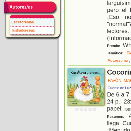
larguísi
pero el 
¡Eso n
Escritores/as
"normal
lectores
Ilustradores/as
(Informac
Whi
Premio:
El
Temática:
,
Autoestima
Cocorin
PAVÓN, MA
Cuento de Luz
De 6 a 7
24 p.; 23
papel;
ISB
A
Resumen:
llega Cu
¡Menudo