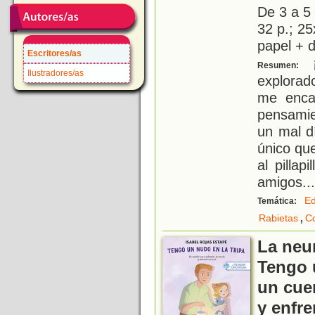
De 3 a 5
32 p.; 25
papel + d
Escritores/as
¡
Resumen:
Ilustradores/as
explorad
me enca
pensamie
un mal dí
único que
al pillap
amigos
...
Ed
Temática:
,
Rabietas
Co
La neu
Tengo u
un cue
y enfre