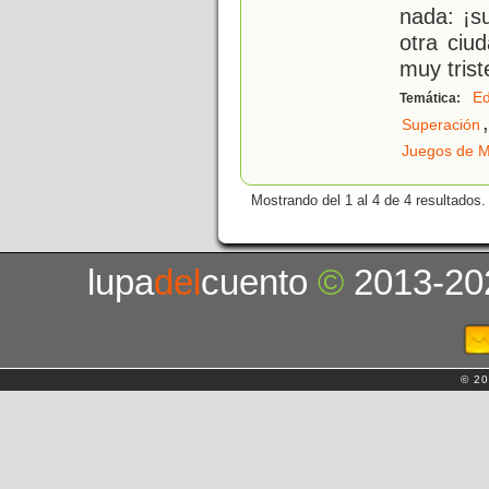
nada: ¡s
otra ciu
muy trist
Ed
Temática:
,
Superación
Juegos de 
Mostrando del 1 al 4 de 4 resultados.
lupa
del
cuento
©
2013-20
© 20