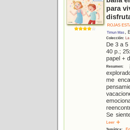
baila e
para vi
disfru
ROJAS EST
, 
Timun Mas
Colección:
La
De 3 a 5
40 p.; 25
papel + d
¡
Resumen:
explorad
me enca
pensami
vacacio
emocio
reencont
Se sient
Leer
Ed
Temática: