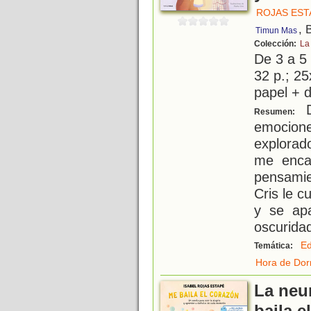
ROJAS EST
, 
Timun Mas
Colección:
La
De 3 a 5
32 p.; 25
papel + d
D
Resumen:
emocione
explorad
me enca
pensamie
Cris le c
y se apa
oscuridad
Ed
Temática:
Hora de Dor
La neu