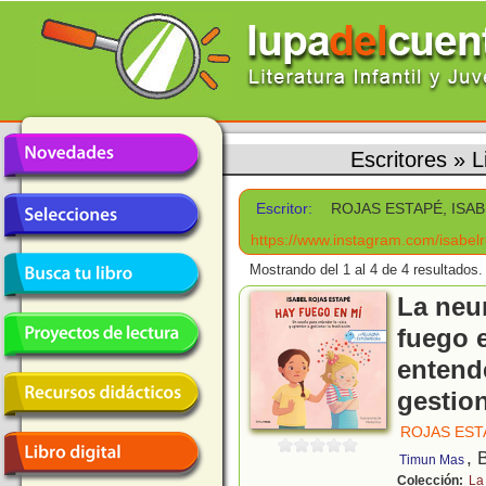
Escritores
»
L
Escritor:
ROJAS ESTAPÉ, ISA
https://www.instagram.com/isabelr
Mostrando del 1 al 4 de 4 resultados.
La neu
fuego 
entende
gestion
ROJAS EST
, 
Timun Mas
Colección:
La