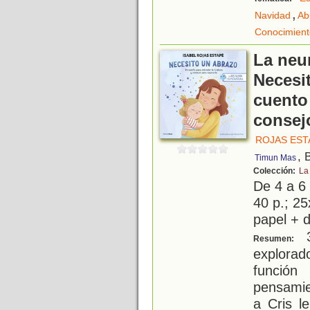
,
Navidad
Ab
Conocimient
La neu
Necesi
cuento 
consej
ROJAS EST
, 
Timun Mas
Colección:
La
De 4 a 6
40 p.; 25
papel + d
3
Resumen:
explorado
función
pensamie
a Cris l