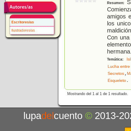
S
Resumen:
Comienza
amigos e
los unico
Escritores/as
maldició
Ilustradores/as
Con una 
element
hermana
Is
Temática:
Lucha entre 
,
Secretos
M
.
Esqueleto
Mostrando del 1 al 1 de 1 resultado.
lupa
del
cuento
©
2013-20